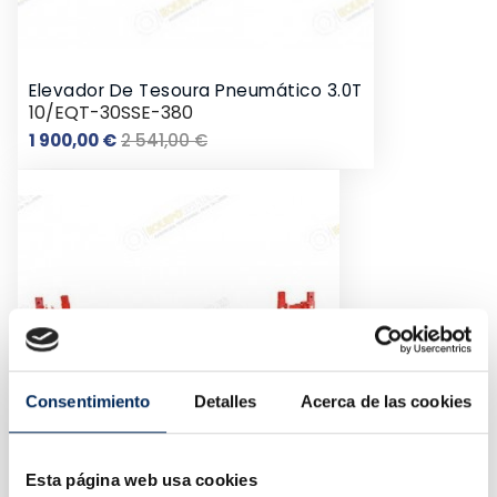
Elevador De Tesoura Pneumático 3.0T
10/EQT-30SSE-380
Preço
Preço
1 900,00 €
2 541,00 €
normal
Consentimiento
Detalles
Acerca de las cookies
Esta página web usa cookies