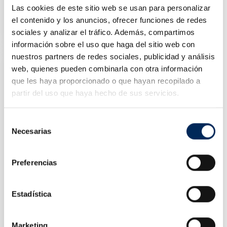
Las cookies de este sitio web se usan para personalizar
Macaco Elevador De Chassi
el contenido y los anuncios, ofrecer funciones de redes
10/TAL15003
sociales y analizar el tráfico. Además, compartimos
Preço
899,00 €
información sobre el uso que haga del sitio web con
nuestros partners de redes sociales, publicidad y análisis
web, quienes pueden combinarla con otra información
que les haya proporcionado o que hayan recopilado a
partir del uso que haya hecho de sus servicios.
Selección
Necesarias
de
consentimiento
Preferencias
Estadística
Elevador De Tesoura Embutido
10/EQT-35SB-220
Marketing