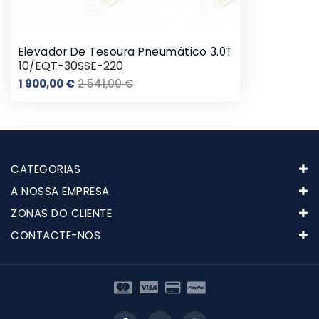
Elevador De Tesoura Pneumático 3.0T
10/EQT-30SSE-220
Preço
Preço
1 900,00 €
2 541,00 €
normal
CATEGORIAS
A NOSSA EMPRESA
ZONAS DO CLIENTE
CONTACTE-NOS