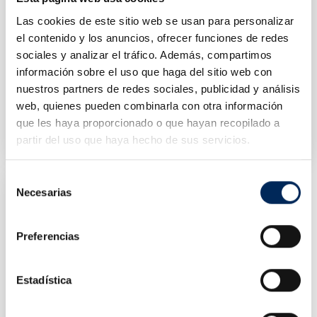
Las cookies de este sitio web se usan para personalizar
el contenido y los anuncios, ofrecer funciones de redes
sociales y analizar el tráfico. Además, compartimos
información sobre el uso que haga del sitio web con
nuestros partners de redes sociales, publicidad y análisis
web, quienes pueden combinarla con otra información
Compressor De Ar 200 Litros 2,2 KW
Compressor De Ar 300 Litros 4 KW 10 Bar
0/1.100.022
10/1.110.047
que les haya proporcionado o que hayan recopilado a
Preço
Preço
partir del uso que haya hecho de sus servicios.
712,86 €
1 493,00 €
Selección
Necesarias
de
consentimiento
Preferencias
Estadística