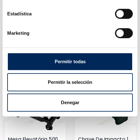
Estadística
Marketing
Verificador De Reboque Fazendo DIN / ISO 1724
Suporte Do Motocicleta Trasero 200 Kg
0/39-BELT127
10/TRF45502
Preço
Preço
121,52 €
27,39 €
Permitir todas
Permitir la selección
Denegar
Mesa Elevatória 500 Kg
Chave De Impacto 1 / 2 " IRIMO