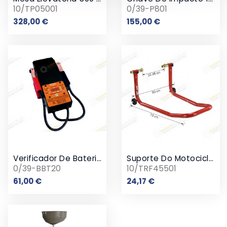
10/TP05001
0/39-P801
Preço
Preço
328,00 €
155,00 €
Verificador De Bateria Digital
Suporte Do Motocicleta Delantero 100 Kg
0/39-BBT20
10/TRF45501
Preço
Preço
61,00 €
24,17 €