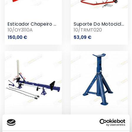
Esticador Chapeiro Carrocerias
Suporte Do Motocicleta Delantero 400 Kg
10/OY3110A
10/TRMT020
Preço
Preço
150,00 €
53,09 €
Braço De Tiro Corpo-Construtor
Burrill Dobradura
10/TW10002
10/T43004
Preço
Preço
995,00 €
15,54 €