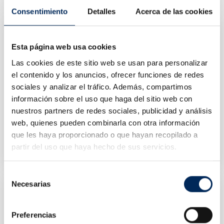
Consentimiento
Detalles
Acerca de las cookies
Esta página web usa cookies
Las cookies de este sitio web se usan para personalizar
el contenido y los anuncios, ofrecer funciones de redes
sociales y analizar el tráfico. Además, compartimos
información sobre el uso que haga del sitio web con
nuestros partners de redes sociales, publicidad y análisis
web, quienes pueden combinarla con otra información
Cable De Carga
Workshop Com Lanterna LED
que les haya proporcionado o que hayan recopilado a
10/EQT-EWT2T2
0/39-L-FLEX-1
partir del uso que haya hecho de sus servicios.
Preço
Preço
150,00 €
35,70 €
Selección
Necesarias
de
consentimiento
Preferencias