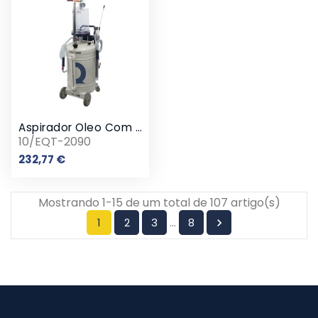
Aspirador Oleo Com Visor E Aparadeira E Varetas
10/EQT-2090
Preço
232,77 €
Mostrando 1-15 de um total de 107 artigo(s)
…
1
2
3
8
