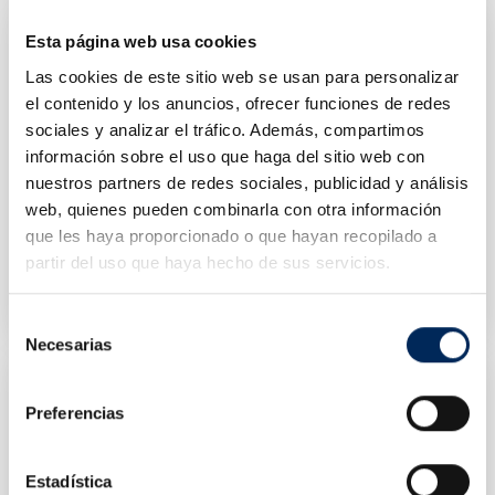
Esta página web usa cookies
Las cookies de este sitio web se usan para personalizar
el contenido y los anuncios, ofrecer funciones de redes
sociales y analizar el tráfico. Además, compartimos
información sobre el uso que haga del sitio web con
nuestros partners de redes sociales, publicidad y análisis
web, quienes pueden combinarla con otra información
que les haya proporcionado o que hayan recopilado a
Equilibradora De Ruedas De Camion
Desmontadora De Ruedas Semiautomática
partir del uso que haya hecho de sus servicios.
10/EQT-T185-220
10/EQT-7280-220
Preço
Preço
1 359,54 €
675,00 €
Selección
Necesarias
de
consentimiento
Preferencias
Estadística