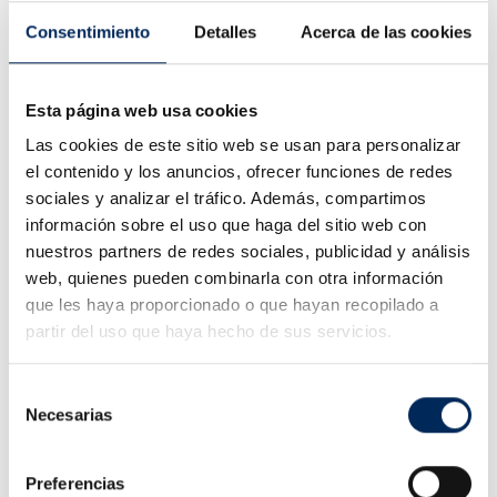
Consentimiento
Detalles
Acerca de las cookies
Esta página web usa cookies
Las cookies de este sitio web se usan para personalizar
EQUILIBRADORA DE RODAS CB67
el contenido y los anuncios, ofrecer funciones de redes
INDICAÇÕES DE USO
sociales y analizar el tráfico. Además, compartimos
información sobre el uso que haga del sitio web con
VER VÍDEO
nuestros partners de redes sociales, publicidad y análisis
web, quienes pueden combinarla con otra información
que les haya proporcionado o que hayan recopilado a
partir del uso que haya hecho de sus servicios.
Selección
EQUILIBRADORA DE RODAS CB75
Necesarias
de
MONTAGEM E UTILIZAÇÃO
consentimiento
VER VÍDEO
Preferencias