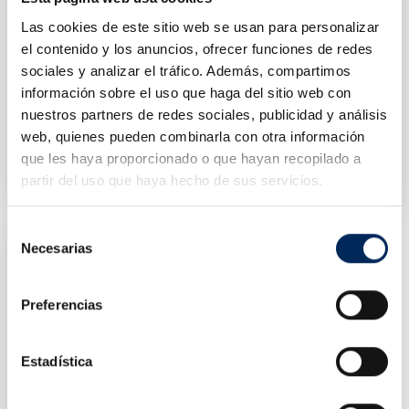
Las cookies de este sitio web se usan para personalizar
el contenido y los anuncios, ofrecer funciones de redes
sociales y analizar el tráfico. Además, compartimos
información sobre el uso que haga del sitio web con
nuestros partners de redes sociales, publicidad y análisis
web, quienes pueden combinarla con otra información
Mesa De Trabalho Com Painel
Mesa De Trabalho
10/EQT-79111J
10/EQT-79111S
que les haya proporcionado o que hayan recopilado a
Preço
Preço
partir del uso que haya hecho de sus servicios.
448,00 €
400,00 €
Selección
Necesarias
de
consentimiento
Preferencias
Estadística