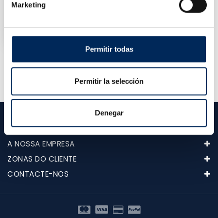
Marketing
Bancada De Trabalho Profissional Com 7 Gavetas, Painel Para Ferramentas E Armários Superiores
10/TGC1371A-26-24
Preço
550,00 €
Permitir todas
Mostrando 1-3 de um total de 3 artigo(s)
Permitir la selección
Denegar
CATEGORIAS
A NOSSA EMPRESA
ZONAS DO CLIENTE
CONTACTE-NOS