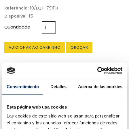
10/EQT-79111J
Referência:
15
Disponível:
Quantidade
ADICIONAR AO CARRINHO
ORCÇAR
Consentimiento
Detalles
Acerca de las cookies
Entrega em 4 a 10 dias.
Esta página web usa cookies
Capacidade de pegar na loja
Las cookies de este sitio web se usan para personalizar
(sem custos de transporte)
el contenido y los anuncios, ofrecer funciones de redes