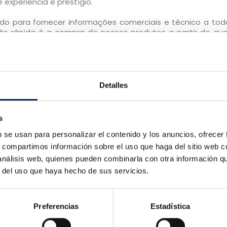
experiência e prestígio.
do para fornecer informações comerciais e técnico a tod
ão rápida é a compra de nossos produtos a partir de qua
alações, 24 horas por dia 365 dias por ano.
neste site foram testados em nossas oficinas e armazén
ongo de um período não inferior a seis meses antes que ele 
riamente de dia. Isso nos permite conhecer e ter a certe
Detalles
cliente, bem como ter a convicção de que não apresent
tilidade, não conhecemos os nossos padrões de trabalho diá
s
ível. Se você encontra no mercado um produto mais barato 
b se usan para personalizar el contenido y los anuncios, ofrecer
s, compartimos información sobre el uso que haga del sitio web 
 análisis web, quienes pueden combinarla con otra información q
r del uso que haya hecho de sus servicios.
Preferencias
Estadística