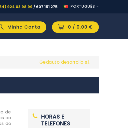
PORTUGUÊS
34) 924 03 98 99
/
607 151 275
Minha Conta
0
/ 0,00 €
Gedauto desarrollo s.l.
ão de
HORAS E
as ao
TELEFONES
as do