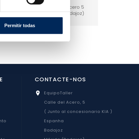
Espanha:
Calle del Acero 5
Mérida (Badajoz)
s com
Permitir todas
email
E
CONTACTE-NOS
EquipoTaller

Calle del Acero, 5
( Junto al concesionario KIA )
nto
Espanha
Badajoz