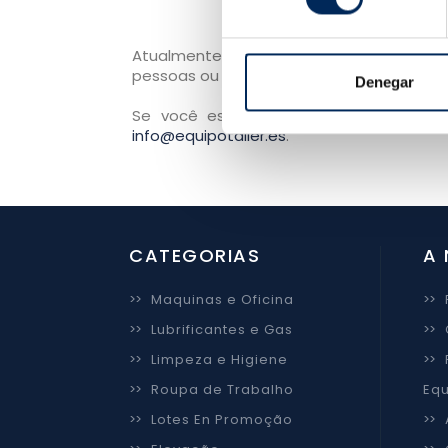
Atualmente, a EquipoTaller.es está a
pessoas ou entidades interessadas na v
Denegar
Se você estiver interessado, pode no
info@equipotaller.es
.
CATEGORIAS
A 
>>
Maquinas e Oficina
>>
>>
Lubrificantes e Gas
>>
>>
Limpeza e Higiene
>>
>>
Roupa de Trabalho
Equ
>>
Lotes En Promoção
>>