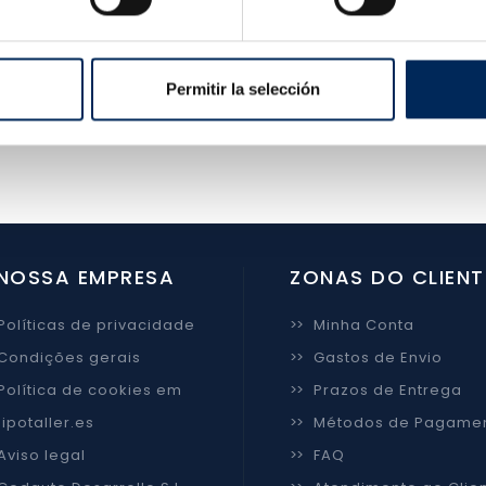
berta ao estabelecimento de novas relações comerciai
enda de máquinas e ferramentas.
Permitir la selección
s escrever um email para expandir as informações no 
NOSSA EMPRESA
ZONAS DO CLIENT
Políticas de privacidade
>>
Minha Conta
Condições gerais
>>
Gastos de Envio
Política de cookies em
>>
Prazos de Entrega
ipotaller.es
>>
Métodos de Pagame
Aviso legal
>>
FAQ