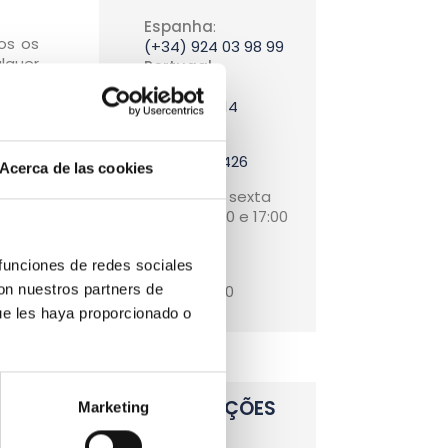
Espanha
:
os os
(+34) 924 03 98 99
lquer
Portugal
:
Helder
351915291014
s por
França
:
vai à
0 970 405 426
za da
Acerca de las cookies
ar os
Segunda a sexta
rio.
09:00 - 14:00 e 17:00
- 19:30
que o
 funciones de redes sociales
Sábados
con nuestros partners de
09:00 - 13:30
ue les haya proporcionado o
INSTALAÇÕES
Marketing