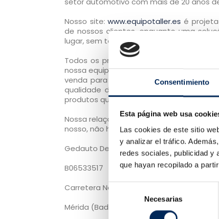
setor automotivo com mais de 20 anos de 
Nosso site:
www.equipotaller.es
é projeta
de nossos clientes, enquanto uma soluç
lugar, sem ter que viajar para nossas inst
Todos os produtos que são anunciados 
nossa equipe em seu trabalho diário ao l
venda para o público e ainda usado dia
Consentimiento
qualidade de cada produto vendido ao 
produtos que pela sua qualidade e / ou u
Esta página web usa cookie
Nossa relação custo / benefício é imbat
nosso, não hesite, não é o mesmo.
Las cookies de este sitio we
y analizar el tráfico. Ademá
Gedauto Desenvolvimento, SL
redes sociales, publicidad y
que hayan recopilado a parti
B06533517
Carretera Nacional V Km 340
Selección
Necesarias
de
Mérida (Badajoz)
consentimiento