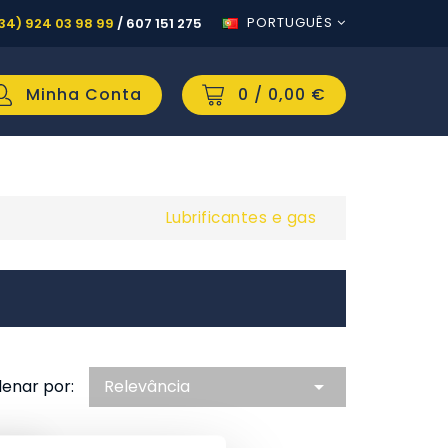
PORTUGUÊS
34) 924 03 98 99
/
607 151 275
Minha Conta
0
/ 0,00 €
Lubrificantes e gas
enar por:
Relevância
