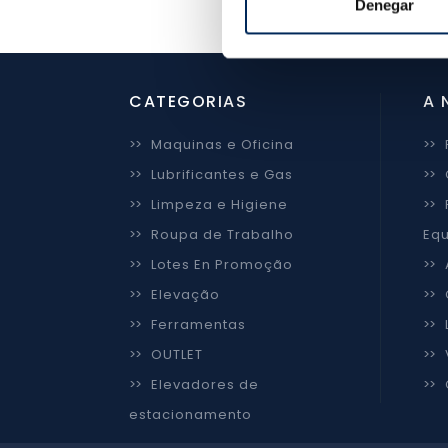
Denegar
CATEGORIAS
A 
>>
Maquinas e Oficina
>>
>>
Lubrificantes e Gas
>>
>>
Limpeza e Higiene
>>
>>
Roupa de Trabalho
Equ
>>
Lotes En Promoção
>>
>>
Elevação
>>
>>
Ferramentas
>>
>>
OUTLET
>>
>>
Elevadores de
>>
estacionamento