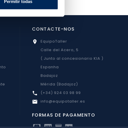
Permitir todas
CONTACTE-NOS
EquipoTaller

Calle del Acero, 5
( Junto al concesionario KIA )
nto
Espanha
Badajoz
nte
Mérida (Badajoz)
(+34) 924 03 98 99

info@equipotaller.es

FORMAS DE PAGAMENTO