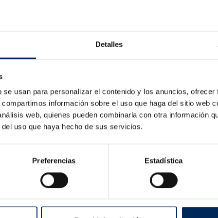
Detalles
s
b se usan para personalizar el contenido y los anuncios, ofrecer
s, compartimos información sobre el uso que haga del sitio web 
 análisis web, quienes pueden combinarla con otra información q
r del uso que haya hecho de sus servicios.
HLP 46 Óleo Hidráulico HV 20 Litros
8
0/000618
Preferencias
Estadística
Preço
Preço
€
25,00 €
 1-2 de um total de 2 artigo(s)