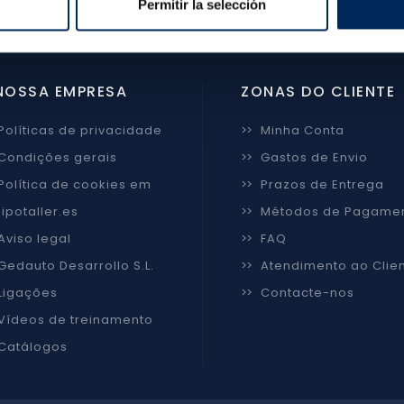
Permitir la selección
NOSSA EMPRESA
ZONAS DO CLIENTE
Políticas de privacidade
>>
Minha Conta
Condições gerais
>>
Gastos de Envio
Política de cookies em
>>
Prazos de Entrega
ipotaller.es
>>
Métodos de Pagame
Aviso legal
>>
FAQ
Gedauto Desarrollo S.L.
>>
Atendimento ao Clie
Ligações
>>
Contacte-nos
Vídeos de treinamento
Catálogos