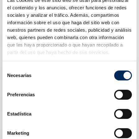
Las cookies de este sitio web se usan para personalizar
Jack Piso Perfil De 3 Toneladas
el contenido y los anuncios, ofrecer funciones de redes
10/T83508
sociales y analizar el tráfico. Además, compartimos
Preço
145,00 €
información sobre el uso que haga del sitio web con
nuestros partners de redes sociales, publicidad y análisis
Desmontadora De Ruedas Semiautomática
web, quienes pueden combinarla con otra información
10/EQT-326IT-380
que les haya proporcionado o que hayan recopilado a
Preço
1 750,00 €
partir del uso que haya hecho de sus servicios.
Aspirador Oleo Com Visor E Aparadeira E Varetas
Selección
10/EQT-2090
Necesarias
de
Preço
232,77 €
consentimiento
Preferencias
Conjunto De Copos Para Janelas
0/39-BBS150
Preço
79,00 €
Estadística
Marketing