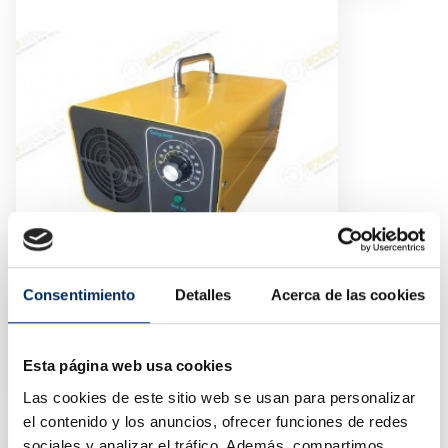
Consentimiento
Detalles
Acerca de las cookies
Gerador De Ozônio 5.000 Mg / H 100 W
10/EQTHBC-TB-5G
Esta página web usa cookies
Preço
100,00 €
Las cookies de este sitio web se usan para personalizar
el contenido y los anuncios, ofrecer funciones de redes
sociales y analizar el tráfico. Además, compartimos