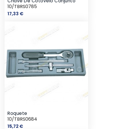
Chave De Cotovelo Conjunto
10/TBRS0785
Preço
17,33 €
Roquete
10/TBRS0684
Preço
15,72 €