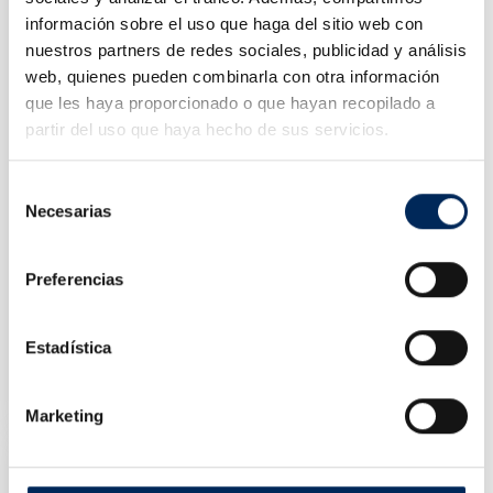
información sobre el uso que haga del sitio web con
nuestros partners de redes sociales, publicidad y análisis
web, quienes pueden combinarla con otra información
que les haya proporcionado o que hayan recopilado a
partir del uso que haya hecho de sus servicios.
Selección
Necesarias
de
consentimiento
Preferencias
Estadística
Rampas Auto De Ferro De 2 Toneladas
10/TRD2001-G
Preço
21,00 €
Marketing