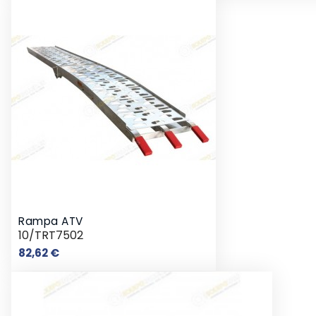
Rampa ATV
10/TRT7502
Preço
82,62 €