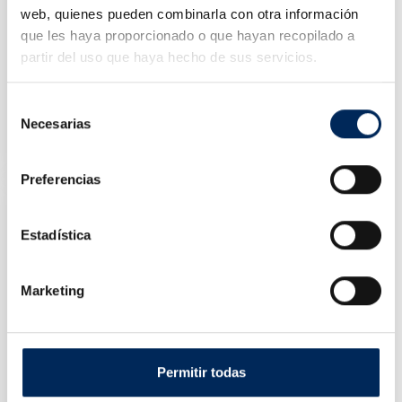
web, quienes pueden combinarla con otra información
que les haya proporcionado o que hayan recopilado a
partir del uso que haya hecho de sus servicios.
Selección
Conjunto Fixo De Chaves Tubulação
Necesarias
de
10/TBRS0585
consentimiento
Preço
25,24 €
Preferencias
Estadística
Marketing
Permitir todas