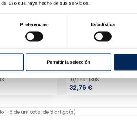
r del uso que haya hecho de sus servicios.
Preferencias
Estadística
Permitir la selección
Jogo De Chaves Inglesas Jogo De Martelos
Jogos De Chaves De Fend
13
10/TBRT1308
Preço
Preço
32,76 €
 1-5 de um total de 5 artigo(s)