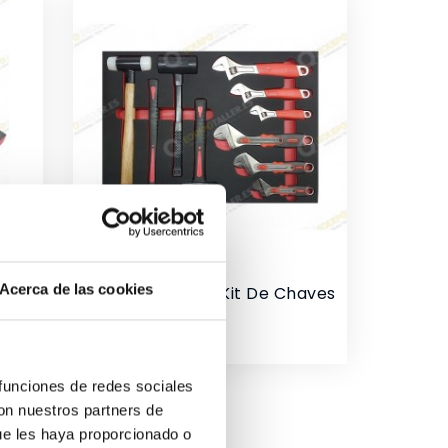
Acerca de las cookies
eta
Martelo Inglês E Kit De Chaves
10/TBRT1309
Preço
75,18 €
 funciones de redes sociales
con nuestros partners de
ue les haya proporcionado o