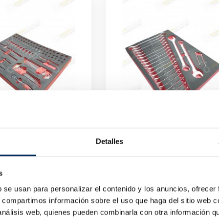
Detalles
Jogo De Chaves Para Carro De Ferramentas Com Tabuleiro De Espuma 2
Jogo De Chaves Boca Lun
302
10/TBRT1305
Preço
Preço
€
57,23 €
s
b se usan para personalizar el contenido y los anuncios, ofrecer
s, compartimos información sobre el uso que haga del sitio web 
 análisis web, quienes pueden combinarla con otra información q