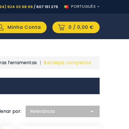
PORTUGUÊS
34) 924 03 98 99
/
607 151 275
Minha Conta
0
/ 0,00 €
ras ferramentas
Bandejas completas
enar por:
Relevância
