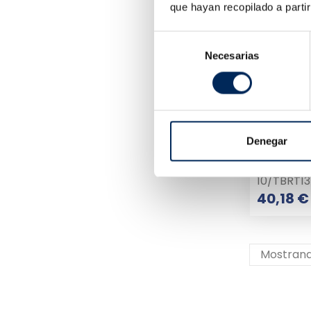
que hayan recopilado a parti
Selección
Necesarias
de
consentimiento
Denegar
10/TBRT13
40,18 €
Mostrando