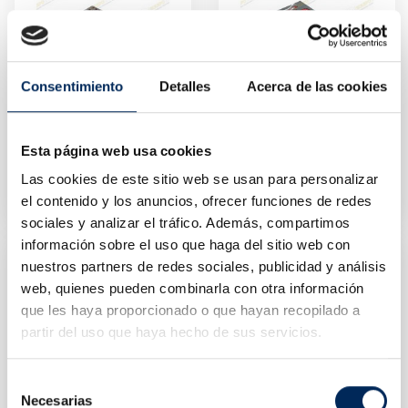
Consentimiento
Detalles
Acerca de las cookies
Esta página web usa cookies
Juegos De Llaves, Vasos Y Torx
Juego De Llave Fija, 22 Pcs
10/TBRT1302
10/TBRT1305
Las cookies de este sitio web se usan para personalizar
Precio
Precio
55,44 €
57,23 €
el contenido y los anuncios, ofrecer funciones de redes
sociales y analizar el tráfico. Además, compartimos
información sobre el uso que haga del sitio web con
nuestros partners de redes sociales, publicidad y análisis
web, quienes pueden combinarla con otra información
que les haya proporcionado o que hayan recopilado a
partir del uso que haya hecho de sus servicios.
Selección
Necesarias
de