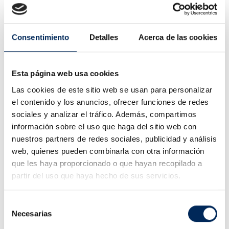
(incluyendo el
idioma, el
número de
resultados a
Consentimiento
Detalles
Acerca de las cookies
mostrar por
página …).
Esta página web usa cookies
Tipo de
Servicio
Finalidad
Más
Las cookies de este sitio web se usan para personalizar
cookie
de
Info
el contenido y los anuncios, ofrecer funciones de redes
cookies
sociales y analizar el tráfico. Además, compartimos
información sobre el uso que haga del sitio web con
Analíticas
Google
Google
VER
nuestros partners de redes sociales, publicidad y análisis
Analytics
Analytics es
una
web, quienes pueden combinarla con otra información
herramienta
que les haya proporcionado o que hayan recopilado a
gratuita de
partir del uso que haya hecho de sus servicios.
análisis web
de Google que
principalmente
Selección
permite que
Necesarias
de
los
consentimiento