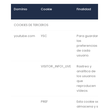
Domínio
Cookie
Finalidad
F
c
COOKIES DE TERCEROS
youtube.com
YSC
Para guardar
S
las
preferencias
de cada
usuario.
VISITOR_INFO1_LIVE
Rastreo y
6
analítica de
los usuarios
que
reproducen
vídeos.
PREF
Esta cookie se
8
almacena y se