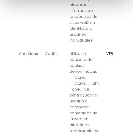
elaborar
informes de
tendencias de
sitios web sin
identificar a
usuarios
individuales.
Analíticas
Addthis
Utiliza un
VER
conjunto de
cookies
denominadas
__atuvc,
__atuvs, __at*,
_cae, _vzr
para ayudar al
usuario a
compartir
contenidos de
la web en
diferetnes
redes sociales.