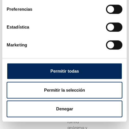
propietarios
de sitios web
Preferencias
conozcan
cómo
interactúan los
Estadística
usuarios con
su sitio web.
Asimismo,
Marketing
habilita
cookies en el
dominio del
sitio en el que
te encuentras
Permitir todas
y utiliza un
conjunto de
cookies
Permitir la selección
denominadas
"__utma" y
"__utmz" para
Denegar
recopilar
información de
forma
anónima y