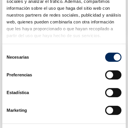
sociales y analizar el tráfico. Además, compartimos
información sobre el uso que haga del sitio web con
nuestros partners de redes sociales, publicidad y análisis
Elevador De Parking
Elevador De Tijera Empotrado 380V
10/EQT-1127A
10/EQT-35SB-380
web, quienes pueden combinarla con otra información
que les haya proporcionado o que hayan recopilado a
Precio
Precio
3.500,00 €
2.455,00 €
partir del uso que haya hecho de sus servicios.
Selección
Necesarias
de
consentimiento
Preferencias
Estadística
Elevador De Coches 2 Columnas 4 Toneladas 220v
Elevador De Camión 7.5 T
Marketing
10/EQT-4.0-2DE-220
10/EQT-S7.5T-380
Precio
Precio
1.400,00 €
18.000,00 €