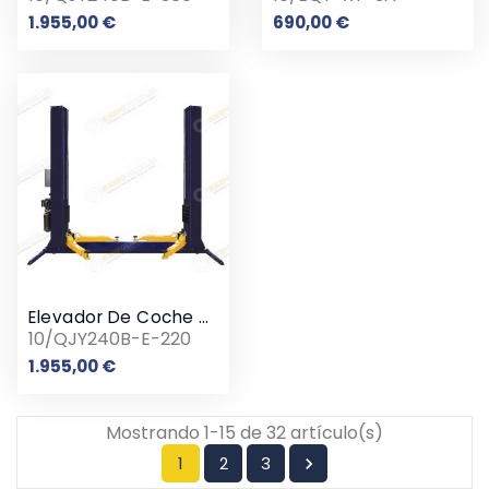
Precio
Precio
1.955,00 €
690,00 €
Elevador De Coche 2 Columnas 4 Toneladas Subestructura 220v
10/QJY240B-E-220
Precio
1.955,00 €
Mostrando 1-15 de 32 artículo(s)
1
2
3
