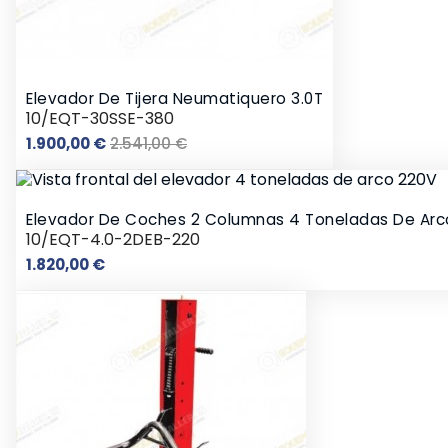
Elevador De Tijera Neumatiquero 3.0T
10/EQT-30SSE-380
Precio
Precio
1.900,00 €
2.541,00 €
base
Elevador De Coches 2 Columnas 4 Toneladas De Arc
10/EQT-4.0-2DEB-220
Precio
1.820,00 €