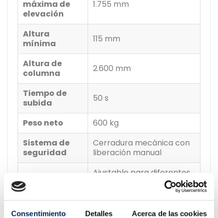
máxima de
1.755 mm
elevación
Altura
115 mm
mínima
Altura de
2.600 mm
columna
Tiempo de
50 s
subida
Peso neto
600 kg
Sistema de
Cerradura mecánica con
seguridad
liberación manual
Ajustable para diferentes
Brazo
tamaños de vehículo
Certificación
CE
Consentimiento
Detalles
Acerca de las cookies