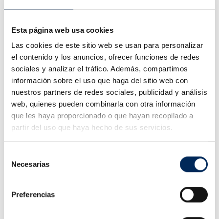
Talleres, mantenimiento,
Uso
mecánica rápida y
recomendado
servicios auxiliares
Esta página web usa cookies
Las cookies de este sitio web se usan para personalizar
Elevador monocolumna 220V para
ganar flexibilidad en el taller
el contenido y los anuncios, ofrecer funciones de redes
sociales y analizar el tráfico. Además, compartimos
El
elevador de 1 columna EQT-S2.5T-220
es una solución
información sobre el uso que haga del sitio web con
profesional para talleres que buscan un equipo
nuestros partners de redes sociales, publicidad y análisis
compacto, seguro y práctico para elevar vehículos de
hasta
2,5 toneladas
.
web, quienes pueden combinarla con otra información
que les haya proporcionado o que hayan recopilado a
Su diseño monocolumna, su alimentación
220V
, su brazo
partir del uso que haya hecho de sus servicios.
ajustable y su sistema de seguridad mecánico lo
convierten en una opción muy interesante para negocios
que quieren ganar capacidad de elevación sin ocupar el
Selección
espacio de un elevador convencional.
Necesarias
de
Si buscas un
elevador de 1 columna 220V
, compacto,
consentimiento
móvil y adecuado para trabajos de mantenimiento y
mecánica rápida, este modelo es una alternativa fiable
Preferencias
para mejorar la productividad y la organización del taller.