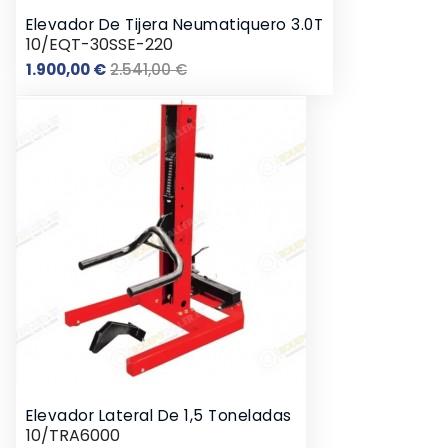
Elevador De Tijera Neumatiquero 3.0T
10/EQT-30SSE-220
Precio
Precio
1.900,00 €
2.541,00 €
base
Elevador Lateral De 1,5 Toneladas
10/TRA6000