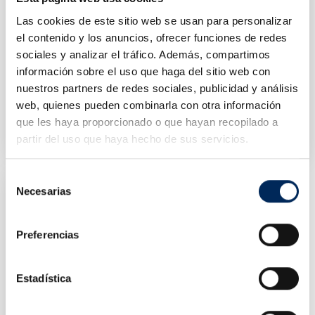
Las cookies de este sitio web se usan para personalizar
el contenido y los anuncios, ofrecer funciones de redes
sociales y analizar el tráfico. Además, compartimos
información sobre el uso que haga del sitio web con
nuestros partners de redes sociales, publicidad y análisis
web, quienes pueden combinarla con otra información
Compresor De Aire 200 Litros 2,2 KW
Compresor De Aire 270 Litros 4 KW 10 Bar
0/1.100.022
10/1.110.047
que les haya proporcionado o que hayan recopilado a
Precio
Precio
partir del uso que haya hecho de sus servicios.
712,86 €
1.493,00 €
Selección
Necesarias
de
consentimiento
Preferencias
Estadística