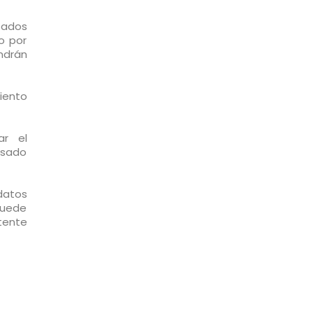
sados
o por
ndrán
iento
ar el
asado
datos
puede
tente