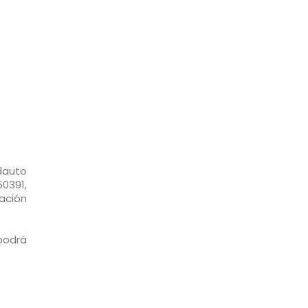
dauto
50391,
ación
podrá