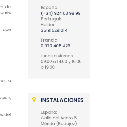
va de
España
:
iones
(+34) 924 03 98 99
Portugal
:
Helder
o que
351915291014
Francia
:
0 970 405 426
Lunes a viernes
09:00 a 14:00 y 16:00
a 19:00
es, a
ación,
INSTALACIONES
España:
s del
Calle del Acero 5
Mérida (Badajoz)