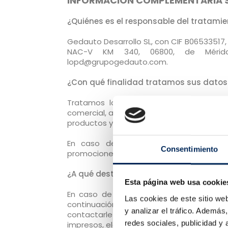
INFORMACIÓN COMPLEMENTARIA 
¿Quiénes es el responsable del tratami
Gedauto Desarrollo SL, con CIF B06533517,
NAC-V KM 340, 06800, de Mérida,
lopd@grupogedauto.com.
¿Con qué finalidad tratamos sus datos
Tratamos la información que nos facili
comercial, administrativa, atender sus con
productos y servicios y realización de enc
En caso de haber consentido, para e
Consentimiento
promociones y novedades de productos y se
¿A qué destinatarios se comunicarán su
Esta página web usa cookie
En caso de haber consentido, la comuni
Las cookies de este sitio we
continuación, que actúan dentro del ámb
y analizar el tráfico. Ademá
contactarle y ofertarle descuentos, pr
redes sociales, publicidad y
impresos, electrónicos y telefónicos, los d