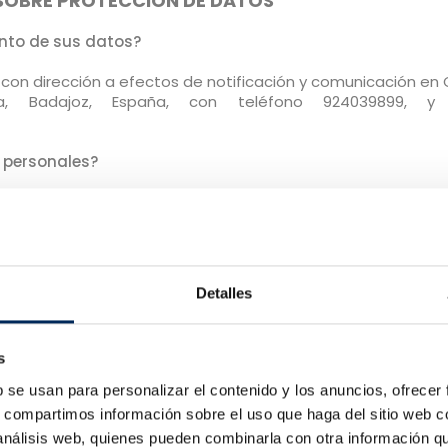
SOBRE PROTECCIÓN DE DATOS
ento de sus datos?
 con dirección a efectos de notificación y comunicación en
 Badajoz, España, con teléfono 924039899, y 
 personales?
ta con el fin de realizar una correcta relación contract
sultas y solicitudes, realizar control de de calidad sobre nu
uestas de calidad.
l envío de comunicaciones comerciales sobre descue
Detalles
rvicios por e-mail, teléfono o correo ordinario.
s datos? Características de la cesión e información.
s
cación de sus datos a los distintos responsables indica
b se usan para personalizar el contenido y los anuncios, ofrecer
ito de la automoción y seguros, con la finalidad de que p
s, compartimos información sobre el uso que haga del sitio web 
omociones, novedades de sus productos y servicios, por m
 análisis web, quienes pueden combinarla con otra información q
estinatarios son: