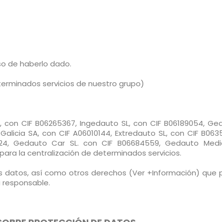
o de haberlo dado.
terminados servicios de nuestro grupo)
, con CIF B06265367, Ingedauto SL, con CIF B06189054, Ge
 Galicia SA, con CIF A06010144, Extredauto SL, con CIF B063
524, Gedauto Car SL. con CIF B06684559, Gedauto Medi
para la centralización de determinados servicios.
 los datos, así como otros derechos (Ver +Información) que 
a responsable.