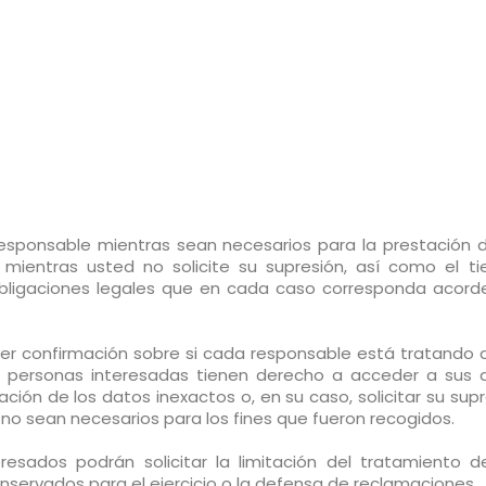
esponsable mientras sean necesarios para la prestación d
o mientras usted no solicite su supresión, así como el t
obligaciones legales que en cada caso corresponda acord
er confirmación sobre si cada responsable está tratando 
as personas interesadas tienen derecho a acceder a sus 
cación de los datos inexactos o, en su caso, solicitar su sup
 no sean necesarios para los fines que fueron recogidos.
eresados podrán solicitar la limitación del tratamiento d
servados para el ejercicio o la defensa de reclamaciones.