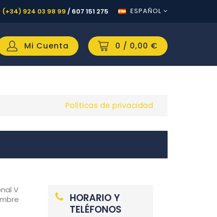
ESPAÑOL
(+34) 924 03 98 99
/
607 151 275
Mi Cuenta
0
/ 0,00 €
Políticas de privacidad
onal V
HORARIO Y
ombre
TELÉFONOS