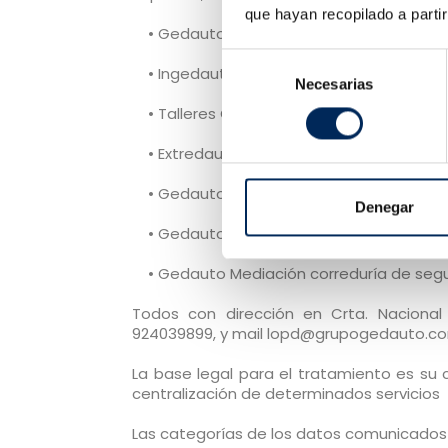
que hayan recopilado a parti
• Gedauto Extrecar SL, con CIF B0626536
Selección
• Ingedauto SL, con CIF B06189054.
Necesarias
de
consentimiento
• Talleres Galicia SA, con CIF A06010144.
• Extredauto SL, con CIF B06350391.
• Gedauto Servicios SL, con CIF B066565
Denegar
• Gedauto Car SL. con CIF B06684559.
• Gedauto Mediación correduría de segu
Todos con dirección en Crta. Nacional
924039899, y mail lopd@grupogedauto.c
La base legal para el tratamiento es su 
centralización de determinados servicios
Las categorías de los datos comunicados