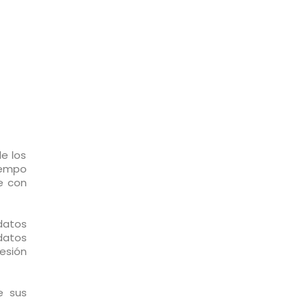
e los
iempo
e con
datos
datos
resión
e sus