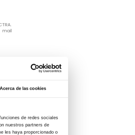
 CTRA.
mail
ual o
estros
ntos,
Acerca de las cookies
dos a
 funciones de redes sociales
uedan
con nuestros partners de
edios
ue les haya proporcionado o