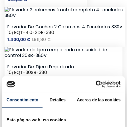
Elevador De Coches 2 Columnas 4 Toneladas 380v
10/EQT-4.0-2DE-380
Precio
Precio
1.400,00 €
1.911,80 €
base
Elevador De Tijera Empotrado
10/EQT-30SB-380
Precio
2.455,00 €
Consentimiento
Detalles
Acerca de las cookies
Esta página web usa cookies