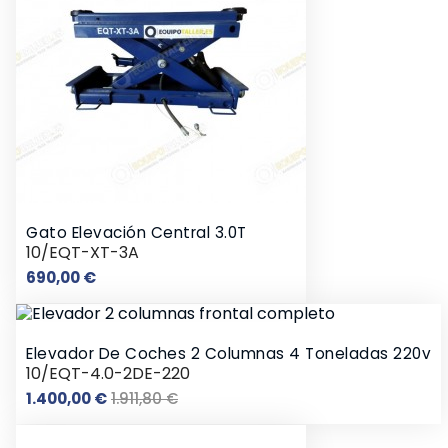
Gato Elevación Central 3.0T
10/EQT-XT-3A
Precio
690,00 €
Elevador De Coches 2 Columnas 4 Toneladas 220v
10/EQT-4.0-2DE-220
Precio
Precio
1.400,00 €
1.911,80 €
base