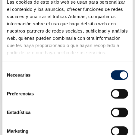
Las cookies de este sitio web se usan para personalizar
el contenido y los anuncios, ofrecer funciones de redes
sociales y analizar el tráfico. Además, compartimos
información sobre el uso que haga del sitio web con
nuestros partners de redes sociales, publicidad y análisis
web, quienes pueden combinarla con otra información
que les haya proporcionado o que hayan recopilado a
partir del uso que haya hecho de sus servicios.
Alineadora Cámara 3D
10/A750
Precio
7.479,93 €
Selección
Necesarias
de
consentimiento
Elevador 1 Columna 2.5 Toneladas
Preferencias
10/EQT-S2.5T-220
Precio
2.622,00 €
Estadística
Marketing