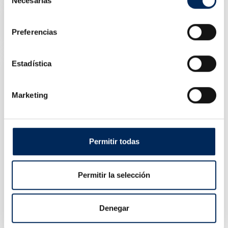
Necesarias
de
Elevador Tesoura Embutido
consentimiento
10/EQT-30SB-380
Preferencias
Preço
2 455,00 €
Estadística
Marketing
Permitir todas
Permitir la selección
Denegar