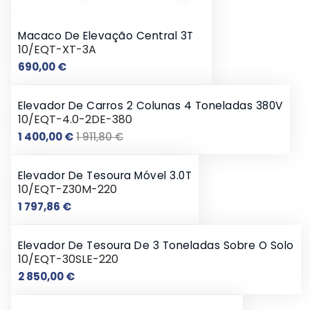
Macaco De Elevação Central 3T
10/EQT-XT-3A
Preço
690,00 €
Elevador De Carros 2 Colunas 4 Toneladas 380V
10/EQT-4.0-2DE-380
Preço
Preço
1 400,00 €
1 911,80 €
normal
Elevador De Tesoura Móvel 3.0T
10/EQT-Z30M-220
Preço
1 797,86 €
Elevador De Tesoura De 3 Toneladas Sobre O Solo
10/EQT-30SLE-220
Preço
2 850,00 €