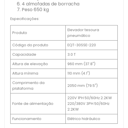
4 almofadas de borracha
Peso 650 kg
Especificações:
Elevador tesoura
Produto
pneumático
Código do produto
EQT-30SSE-220
Capacidade
3.0 T
Altura de elevação
960 mm (37.8")
Altura mínima
110 mm (4.1")
Comprimento da
2050 mm (79.5")
plataforma
220V 1PH 50/60Hz 2.2KW
Fonte de alimentação
220/380V 3PH 50/60Hz
2.2KW
Funcionamento
Elétrico hidráulico