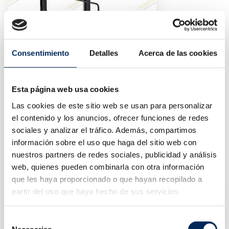
Consentimiento
Detalles
Acerca de las cookies
Elevador De Estacionamento
Esta página web usa cookies
10/EQT-1127A
Las cookies de este sitio web se usan para personalizar
Preço
3 500,00 €
el contenido y los anuncios, ofrecer funciones de redes
sociales y analizar el tráfico. Además, compartimos
Elevador De 1 Coluna 2,5 Toneladas
información sobre el uso que haga del sitio web con
10/EQT-S2.5T-220
nuestros partners de redes sociales, publicidad y análisis
Preço
2 622,00 €
web, quienes pueden combinarla con otra información
que les haya proporcionado o que hayan recopilado a
partir del uso que haya hecho de sus servicios.
Elevador De Carros 2 Colunas 4 Toneladas 220V
10/EQT-4.0-2DE-220
Preço
Preço
1 400,00 €
1 911,80 €
Selección
normal