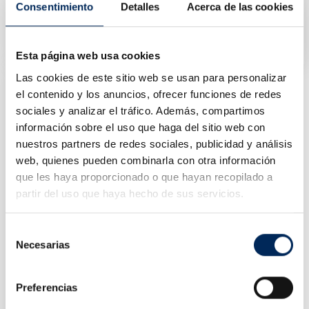
Consentimiento
Detalles
Acerca de las cookies
Elevador De Coches 2 Columnas 4 Toneladas 380v
10/EQT-4.0-2DE-380
Precio
1.400,00 €
Esta página web usa cookies
Las cookies de este sitio web se usan para personalizar
el contenido y los anuncios, ofrecer funciones de redes
sociales y analizar el tráfico. Además, compartimos
información sobre el uso que haga del sitio web con
nuestros partners de redes sociales, publicidad y análisis
web, quienes pueden combinarla con otra información
que les haya proporcionado o que hayan recopilado a
partir del uso que haya hecho de sus servicios.
Selección
Necesarias
de
consentimiento
Elevador Lateral De 1,5 Toneladas
Preferencias
10/TRA6000