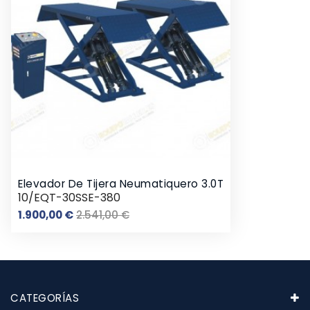
Elevador De Tijera Neumatiquero 3.0T
10/EQT-30SSE-380
Precio
Precio
1.900,00 €
2.541,00 €
base
CATEGORÍAS