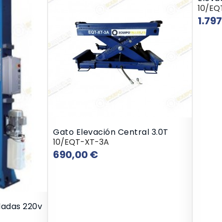
10/EQ
1.79
Gato Elevación Central 3.0T
10/EQT-XT-3A
Precio
690,00 €
ladas 220v