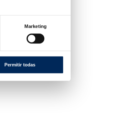
Marketing
 Lateral De 1,5 Toneladas
000
Precio
 €
Permitir todas