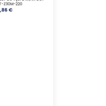
T-Z30M-220
Precio
7,86 €