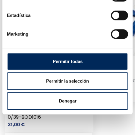
Estadística
Marketing
Permitir todas
Rampa Para Coches De Hierro 2 Toneladas Con Elev
Permitir la selección
10/OYR005
Precio
150,00 €
Denegar
Recogedora De Aceite De 16 Litros
0/39-BOD1016
Precio
31,00 €