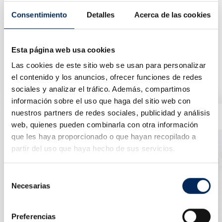
Consentimiento
Detalles
Acerca de las cookies
Esta página web usa cookies
Las cookies de este sitio web se usan para personalizar
Calzado O Taco De Rueda Camiones
10/TRN37-2
el contenido y los anuncios, ofrecer funciones de redes
Precio
sociales y analizar el tráfico. Además, compartimos
35,33 €
información sobre el uso que haga del sitio web con
nuestros partners de redes sociales, publicidad y análisis
web, quienes pueden combinarla con otra información
que les haya proporcionado o que hayan recopilado a
partir del uso que haya hecho de sus servicios.
Selección
Necesarias
de
consentimiento
Preferencias