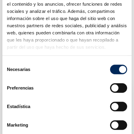
el contenido y los anuncios, ofrecer funciones de redes
sociales y analizar el tráfico. Además, compartimos
información sobre el uso que haga del sitio web con
nuestros partners de redes sociales, publicidad y análisis
web, quienes pueden combinarla con otra información
que les haya proporcionado o que hayan recopilado a
partir del uso que haya hecho de sus servicios.
Soporte Bobina Papel
Selección
10/TRM4901
Necesarias
de
Precio
16,18 €
consentimiento
Preferencias
Estadística
Marketing