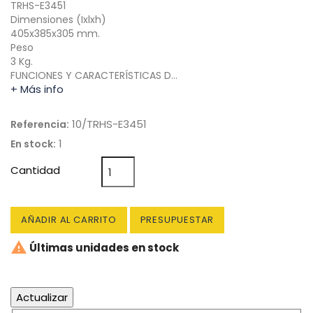
TRHS-E3451
Dimensiones (Ixlxh)
405x385x305 mm.
Peso
3 Kg.
FUNCIONES Y CARACTERÍSTICAS D…
+ Más info
10/TRHS-E3451
Referencia:
1
En stock:
Cantidad
AÑADIR AL CARRITO
PRESUPUESTAR

Últimas unidades en stock