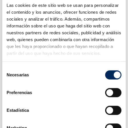
Las cookies de este sitio web se usan para personalizar
el contenido y los anuncios, ofrecer funciones de redes
sociales y analizar el tráfico. Además, compartimos
información sobre el uso que haga del sitio web con
nuestros partners de redes sociales, publicidad y análisis
Llaves Fija De Pipa
10/TBRS0585
web, quienes pueden combinarla con otra información
Precio
25,24 €
que les haya proporcionado o que hayan recopilado a
partir del uso que haya hecho de sus servicios.
Selección
Necesarias
de
consentimiento
Preferencias
Estadística
Marketing