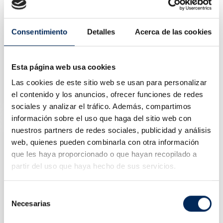
Consentimiento
Detalles
Acerca de las cookies
Esta página web usa cookies
Set De Clés Polygonales Fixe
Las cookies de este sitio web se usan para personalizar
10/TBRS0785
el contenido y los anuncios, ofrecer funciones de redes
Prix
17,33 €
sociales y analizar el tráfico. Además, compartimos
información sobre el uso que haga del sitio web con
nuestros partners de redes sociales, publicidad y análisis
web, quienes pueden combinarla con otra información
que les haya proporcionado o que hayan recopilado a
partir del uso que haya hecho de sus servicios.
Selección
Necesarias
de
consentimiento