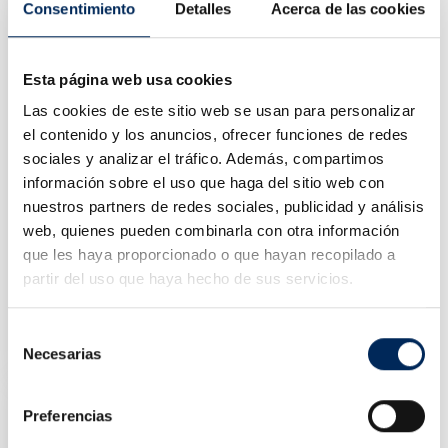
Consentimiento
Detalles
Acerca de las cookies
Esta página web usa cookies
Las cookies de este sitio web se usan para personalizar
el contenido y los anuncios, ofrecer funciones de redes
sociales y analizar el tráfico. Además, compartimos
información sobre el uso que haga del sitio web con
nuestros partners de redes sociales, publicidad y análisis
web, quienes pueden combinarla con otra información
que les haya proporcionado o que hayan recopilado a
partir del uso que haya hecho de sus servicios.
Clé À Douilles Avec Accesoires
10/TBRS0684
Selección
Prix
15,72 €
Necesarias
de
consentimiento
Preferencias