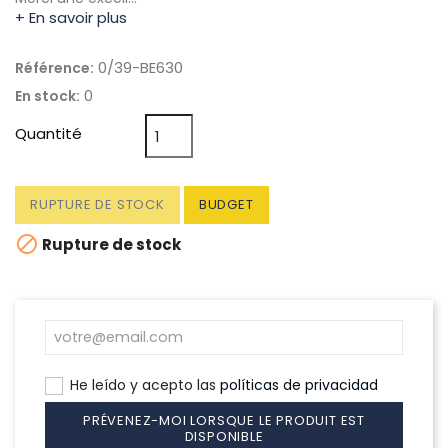
+ En savoir plus
0/39-BE630
Référence:
0
En stock:
Quantité
RUPTURE DE STOCK
BUDGET

Rupture de stock
He leído y acepto las
políticas de privacidad
PRÉVENEZ-MOI LORSQUE LE PRODUIT EST
DISPONIBLE