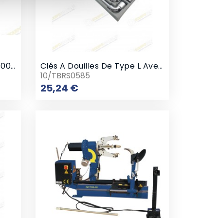
Soutenir De Motos Avant 400 Kg
Clés A Douilles De Type L Avec Trou Traversant
10/TBRS0585
Prix
25,24 €