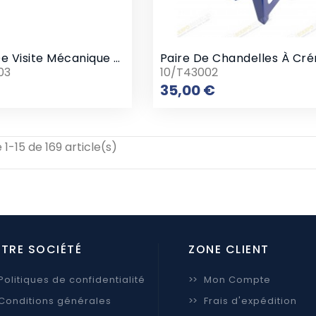
Chariot De Visite Mécanique Rigide
03
10/T43002
Prix
Prix
35,00 €
 1-15 de 169 article(s)
TRE SOCIÉTÉ
ZONE CLIENT
Politiques de confidentialité
>>
Mon Compte
Conditions générales
>>
Frais d'expédition