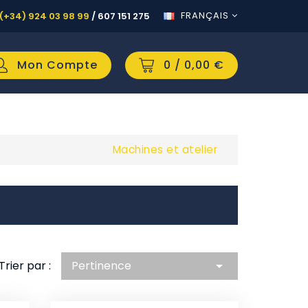
FRANÇAIS
(+34) 924 03 98 99
/
607 151 275
Mon Compte
0
/ 0,00 €
Machines et atelier
Trier par :
Pertinence
