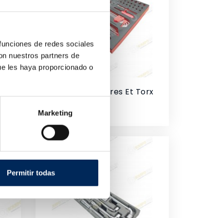
 funciones de redes sociales
con nuestros partners de
ue les haya proporcionado o
Pont Élévateur À Ciseaux Encastré 220V
Jeux De Clés, Verres Et Torx
10/TBRT1302
Prix
55,44 €
Marketing
Permitir todas