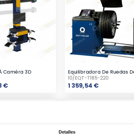
 À Caméra 3D
10/EQT-T185-220
Prix
Prix
3 €
1 359,54 €
Detalles