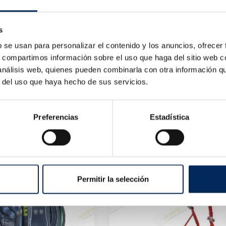
s
b se usan para personalizar el contenido y los anuncios, ofrecer
s, compartimos información sobre el uso que haga del sitio web 
 análisis web, quienes pueden combinarla con otra información q
r del uso que haya hecho de sus servicios.
Pont Élévateur Électro-Hydraulique À 4 Colonnes Pour Géométrie 4,5 Tonnes 380V
5F4-380
10/EQT-35SB-220
Prix
Prix
0 €
2 455,00 €
Preferencias
Estadística
Permitir la selección