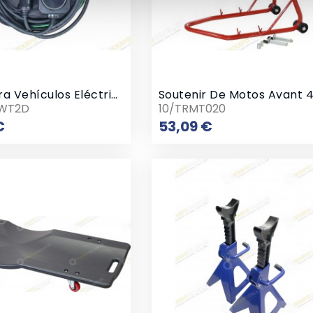
Cable Para Vehículos Eléctricos Enchufe Schuko
EWT2D
10/TRMT020
Prix
Prix
€
53,09 €