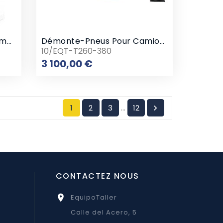
Paire De Chandelles À Crémaillère Fixe Avec Cliquet
Démonte-Pneus Pour Camions 26"
10/EQT-T260-380
Prix
3 100,00 €
…
1
2
3
12

CONTACTEZ NOUS
EquipoTaller

Calle del Acero, 5