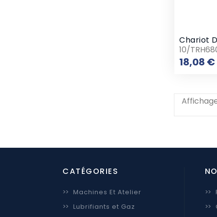
10/TRH68
18,08 €
Affichage
CATÉGORIES
NO
>>
Machines Et Atelier
>>
>>
Lubrifiants et Gaz
>>