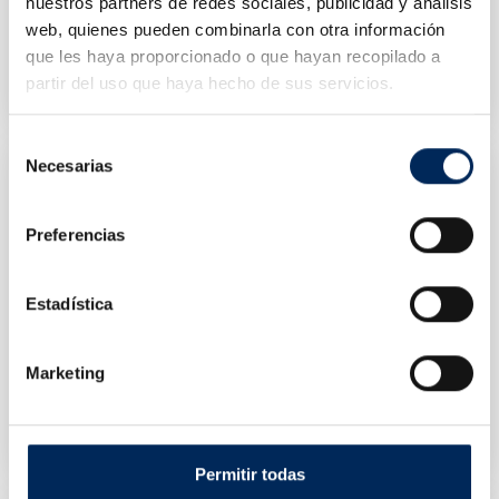
nuestros partners de redes sociales, publicidad y análisis
web, quienes pueden combinarla con otra información
Clé Pneumatique 1/2 " BAHCO
Clé À Chocs 3/4 "
que les haya proporcionado o que hayan recopilado a
0/39-BP821
10/FD-4600
partir del uso que haya hecho de sus servicios.
Prix
Prix
106,00 €
120,00 €
Selección
Necesarias
de
consentimiento
Preferencias
Estadística
Marketing
Cle Pneumatique 1/2 "
Scie Pneumatique
10/FRW1001
10/FWJ-T006
Prix
Prix
20,60 €
26,48 €
Permitir todas