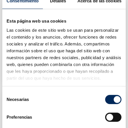
Consentimiento
Detalles
Acerca de las cookies
Esta página web usa cookies
Las cookies de este sitio web se usan para personalizar
el contenido y los anuncios, ofrecer funciones de redes
sociales y analizar el tráfico. Además, compartimos
información sobre el uso que haga del sitio web con
nuestros partners de redes sociales, publicidad y análisis
Endoscope
Écran Endoscope
web, quienes pueden combinarla con otra información
0/39-BE200
0/39-BE210
que les haya proporcionado o que hayan recopilado a
Prix
Prix
429,92 €
1 176,22 €
partir del uso que haya hecho de sus servicios.
Selección
Necesarias
de
consentimiento
Preferencias