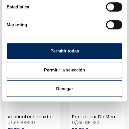
Estadística
Marketing
Prise De Remorque Checker
Prise De Remorque Checker
10/39-BELT247N
0/39-BELT247S
Prix
Prix
91,26 €
91,26 €
Permitir todas
Permitir la selección
Denegar
Vérificateur Liquide De Freins
Protecteur De Memoire Pour Batterie 12 V
0/39-BBR110
0/39-BELS12