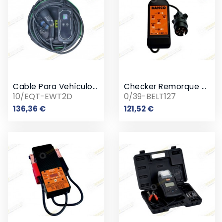
Cable Para Vehículos Eléctricos Enchufe Schuko
Checker Remorque Prise DIN / ISO 1724
10/EQT-EWT2D
0/39-BELT127
Prix
Prix
136,36 €
121,52 €