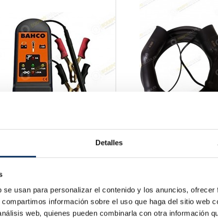
Detalles
ficateur D'echauffement
Cable De Carga
-BE100
10/EQT-EWT2T2
Prix
Prix
78 €
150,00 €
s
b se usan para personalizar el contenido y los anuncios, ofrecer
s, compartimos información sobre el uso que haga del sitio web 
 análisis web, quienes pueden combinarla con otra información q