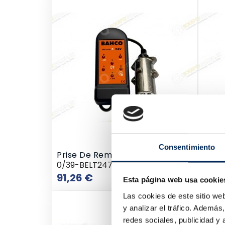
Consentimiento
Prise De Remorque Checker
Véri
0/39-BELT247S
0/39
Prix
91,26 €
109,
Esta página web usa cookie
Las cookies de este sitio we
y analizar el tráfico. Ademá
redes sociales, publicidad y