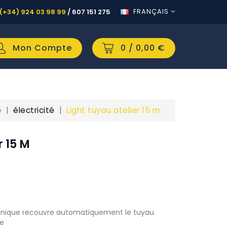
FRANÇAIS
(+34) 924 03 98 99
/
607 151 275
Mon Compte
0
/ 0,00 €
e
électricité
Light tuyau atelier 15 m
r 15 M
unique recouvre automatiquement le tuyau
ne