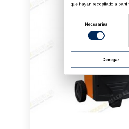
que hayan recopilado a parti
Selección
Necesarias
de
consentimiento
Denegar