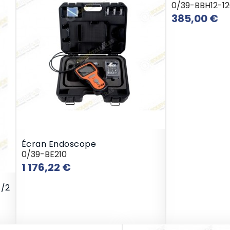
0/39-BBH12-1
Pr
385,00 €
Écran Endoscope
0/39-BE210
Prix
1 176,22 €
1/2