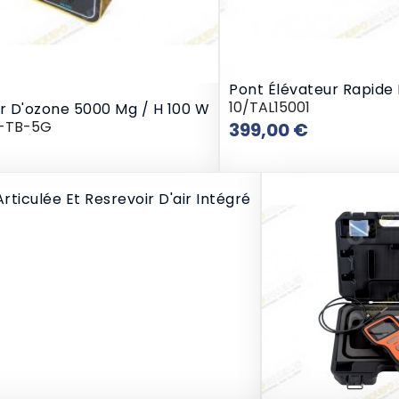
Pont Élévateur Rapide 
10/TAL15001
 D'ozone 5000 Mg / H 100 W
Prix
-TB-5G
399,00 €
Prix
iculée Et Resrevoir D'air Intégré