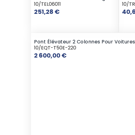
10/TEL06011
10/T
Prix
251,28 €
40,
Pont Élévateur 2 Colonnes Pour Voiture
10/EQT-T50E-220
Prix
2 600,00 €