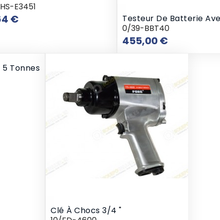
RHS-E3451
Prix
64 €
Testeur De Batterie Av
0/39-BBT40
Prix
455,00 €
s 5 Tonnes
Clé À Chocs 3/4 "