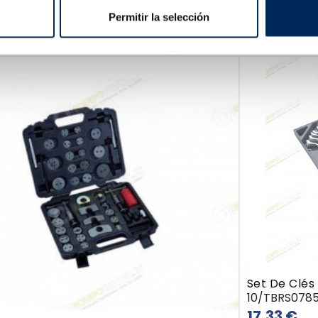
Établi
Permitir la selección
10/TSC5911
Prix
280,55 €
Set De Clés
10/TBRS078
Pri
17,33 €