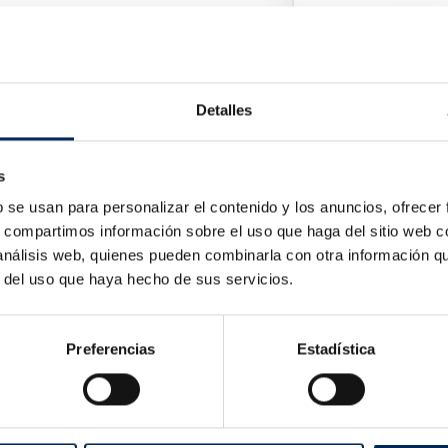
Écran Endoscop
0/39-BE210
Prix
1 176,22 €
Detalles
écupérateur D'huile 16 Litres
s
-BOD1016
Prix
0 €
b se usan para personalizar el contenido y los anuncios, ofrecer
s, compartimos información sobre el uso que haga del sitio web 
 análisis web, quienes pueden combinarla con otra información q
r del uso que haya hecho de sus servicios.
Preferencias
Estadística