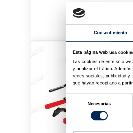
Consentimiento
Bac R
Esta página web usa cookie
0/39
31,0
Las cookies de este sitio we
y analizar el tráfico. Ademá
redes sociales, publicidad y
que hayan recopilado a parti
Selección
Necesarias
de
consentimiento