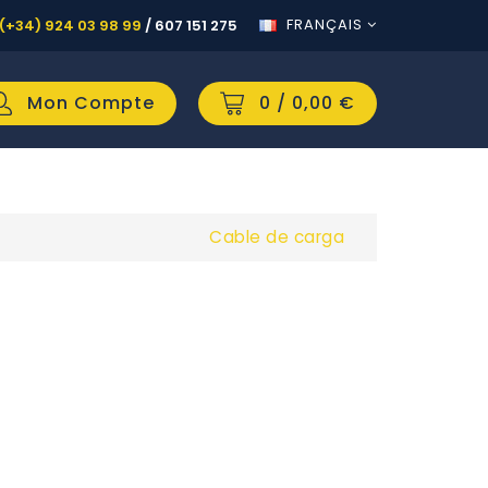
FRANÇAIS
(+34) 924 03 98 99
/
607 151 275
Mon Compte
0
/ 0,00 €
Cable de carga