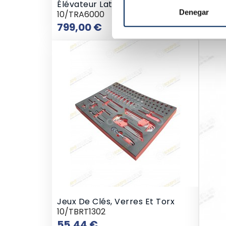
Élévateur Latéral De 1,5 Tonne
Denegar
10/TRA6000
Prix
799,00 €
Jeux De Clés, Verres Et Torx
10/TBRT1302
Prix
55,44 €