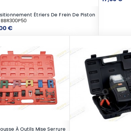
itionnement Étriers De Frein De Piston
-BBR300P50
Prix
00 €
rousse À Outils Mise Serrure