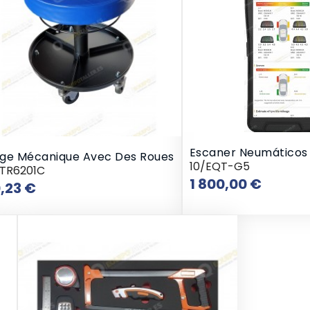
Escaner Neumáticos
ège Mécanique Avec Des Roues
10/EQT-G5
/TR6201C
Prix
1 800,00 €
Prix
,23 €