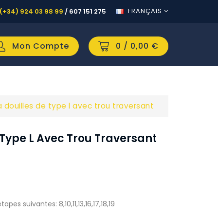
FRANÇAIS
(+34) 924 03 98 99
/
607 151 275
Mon Compte
0
/ 0,00 €
a douilles de type l avec trou traversant
 Type L Avec Trou Traversant
es suivantes: 8,10,11,13,16,17,18,19