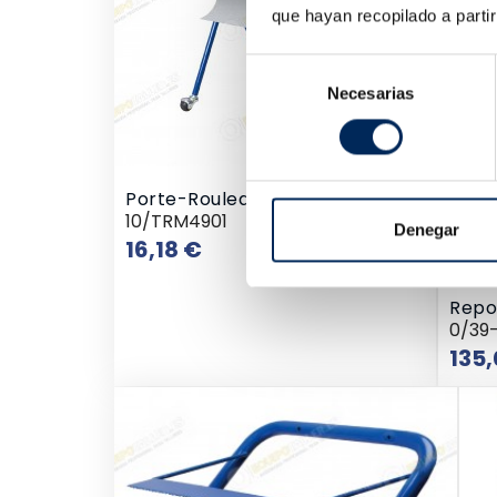
que hayan recopilado a parti
Selección
Necesarias
de
consentimiento
Porte-Rouleau
10/TRM4901
Denegar
Prix
16,18 €
Repos
0/39
135,