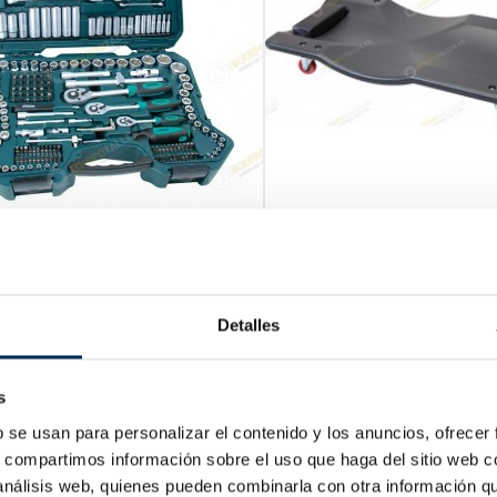
'outils 215 Pièces.
Chariot De Visite Mécan
8430
10/TRH6803
Prix
00 €
Prix
18,08 €
Detalles
Bac Récupéra
0/39-BOD10
s
Pri
31,00 €
b se usan para personalizar el contenido y los anuncios, ofrecer
s, compartimos información sobre el uso que haga del sitio web 
 análisis web, quienes pueden combinarla con otra información q