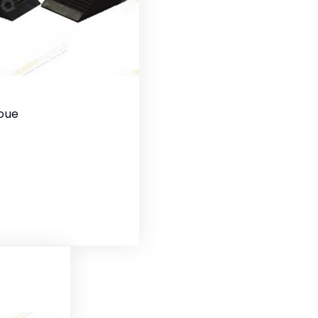
oue
1
ix