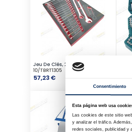
Jeu De Clés, 22 Pcs
Jeu D
10/TBRT1305
0/M9
Prix
57,23 €
125,
Consentimiento
Esta página web usa cookie
Las cookies de este sitio we
y analizar el tráfico. Ademá
redes sociales, publicidad y