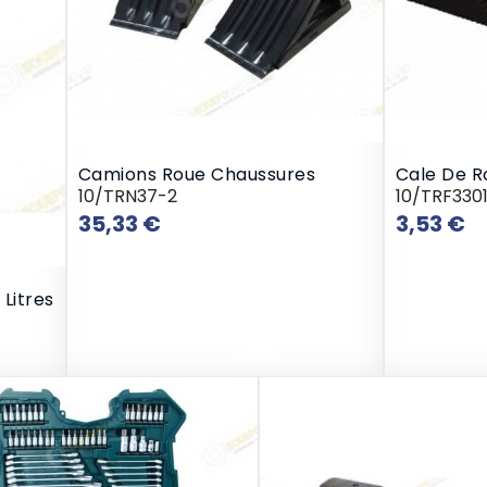
Camions Roue Chaussures
Cale De R
10/TRN37-2
10/TRF330
Prix
Pr
35,33 €
3,53 €
Litres