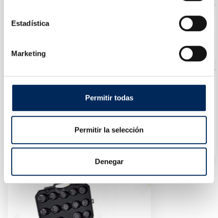
Estadística
Marketing
Permitir todas
Kit Maletín De Herramientas De Bloqueo De Reglaje
Permitir la selección
10/TRHS-E3451
Precio
40,64 €
Denegar