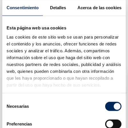
Consentimiento
Detalles
Acerca de las cookies
Esta página web usa cookies
Las cookies de este sitio web se usan para personalizar
el contenido y los anuncios, ofrecer funciones de redes
Soporte Bobina Papel Fijo
sociales y analizar el tráfico. Además, compartimos
10/TRM4902
información sobre el uso que haga del sitio web con
Precio
13,97 €
nuestros partners de redes sociales, publicidad y análisis
web, quienes pueden combinarla con otra información
que les haya proporcionado o que hayan recopilado a
partir del uso que haya hecho de sus servicios.
Selección
Necesarias
de
consentimiento
Preferencias