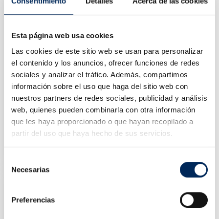
Consentimiento
Detalles
Acerca de las cookies
Esta página web usa cookies
Las cookies de este sitio web se usan para personalizar
el contenido y los anuncios, ofrecer funciones de redes
sociales y analizar el tráfico. Además, compartimos
información sobre el uso que haga del sitio web con
nuestros partners de redes sociales, publicidad y análisis
web, quienes pueden combinarla con otra información
que les haya proporcionado o que hayan recopilado a
partir del uso que haya hecho de sus servicios.
Juegos De Llaves, Vasos Y Torx
10/TBRT1302
Precio
55,44 €
Selección
Necesarias
de
consentimiento
Preferencias