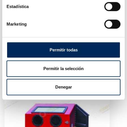
Estadística
Marketing
Permitir todas
Asiento Para Mecánicos Con Ruedas
Permitir la selección
10/TR6201C
Precio
30,23 €
Denegar