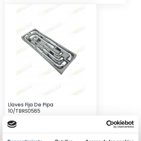
Llaves Fija De Pipa
10/TBRS0585
Precio
25,24 €