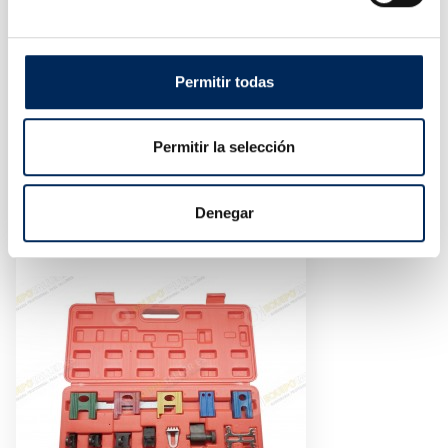
Permitir todas
Permitir la selección
Jeu De Clés, 22 Pcs
10/TBRT1305
Prix
57,23 €
Denegar