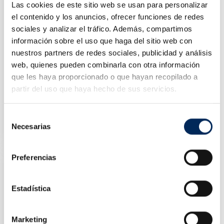
Las cookies de este sitio web se usan para personalizar
el contenido y los anuncios, ofrecer funciones de redes
sociales y analizar el tráfico. Además, compartimos
información sobre el uso que haga del sitio web con
nuestros partners de redes sociales, publicidad y análisis
web, quienes pueden combinarla con otra información
que les haya proporcionado o que hayan recopilado a
partir del uso que haya hecho de sus servicios.
Rampe En Acier Pour Véhicule De 3 Tonnes
Selección
10/TRD2003
Necesarias
de
Prix
49,37 €
consentimiento
Preferencias
Estadística
Marketing