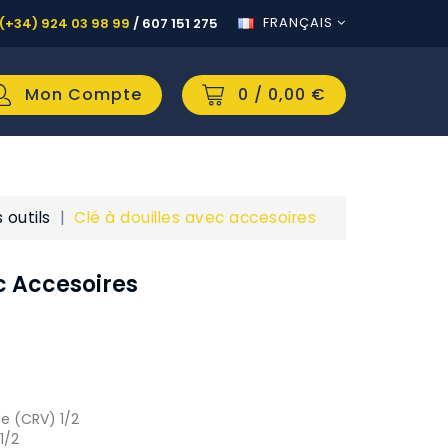
FRANÇAIS
(+34) 924 03 98 99
/
607 151 275
Mon Compte
0
/ 0,00 €
 outils
Clé à douilles avec accesoires
c Accesoires
e (CRV) 1/2
1/2