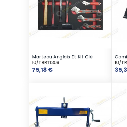
Marteau Anglais Et Kit Clé
Cami
10/TBRT1309
10/T
Prix
75,18 €
35,