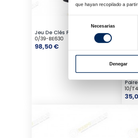
que hayan recopilado a parti
Selección
Necesarias
de
Jeu De Clés Pour Filtre A Huile
consentimiento
0/39-BE630
Prix
98,50 €
Denegar
Paire
10/T
35,