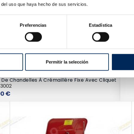
r del uso que haya hecho de sus servicios.
Preferencias
Estadística
Plat
Permitir la selección
10/
148
 De Chandelles À Crémaillère Fixe Avec Cliquet
43002
Prix
00 €