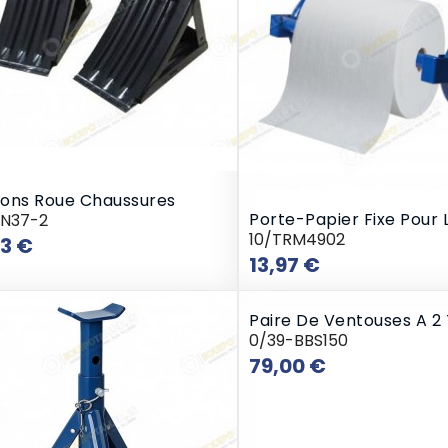
ons Roue Chaussures
Porte-Papier Fixe Pour L
RN37-2
10/TRM4902
Prix
33 €
Prix
13,97 €
Paire De Ventouses A 2 
0/39-BBS150
Prix
79,00 €