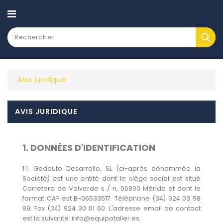
CATEGORY
Avis juridique
AVIS JURIDIQUE
1. DONNÉES D'IDENTIFICATION
1.1. Gedauto Desarrollo, SL (ci-après dénommée la
Société) est une entité dont le siège social est situé
Carretera de Valverde s / n, 06800 Mérida et dont le
format CAF est B-06533517. Téléphone (34) 924 03 98
99; Fax (34) 924 30 01 60. L'adresse email de contact
est la suivante: info@equipotaller.es.