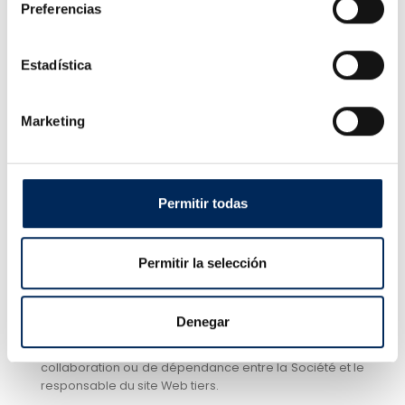
EQUIPOTALLER.ES; (vi) les dommages ou pertes causés
Preferencias
à lui-même ou à un tiers par toute personne ayant
enfreint les conditions, normes et instructions établies
par la Société dans EQUIPOTALLER.ES ou par la violation
Estadística
des systèmes de sécurité d’EQUIPOTALLER.ES.
Cependant, la société déclare avoir adopté toutes les
Marketing
mesures nécessaires, dans la mesure de ses
possibilités et de l'état de la technologie, pour garantir
le fonctionnement d'EQUIPOTALLER.ES et empêcher la
présence et la transmission de virus et d'autres
composants nuisibles aux utilisateurs.
Permitir todas
8. LIENS
Permitir la selección
Liens vers d'autres sites Web
8.1. L’établissement de tout type de lien entre
Denegar
EQUIPOTALLER.ES et un site Web tiers ne signifie pas qu’il
existe un quelconque type de relation, de
collaboration ou de dépendance entre la Société et le
responsable du site Web tiers.