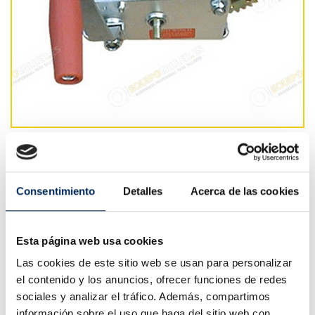
Cabrestante De Nylon 1.360 Kg
Consentimiento
Detalles
Acerca de las cookies
45,57 €
Impuestos incluidos
37,66 €
Precio sin IVA
Esta página web usa cookies
Capacidad
Las cookies de este sitio web se usan para personalizar
1360 Kg.
el contenido y los anuncios, ofrecer funciones de redes
Dimensiones del embalaje
sociales y analizar el tráfico. Además, compartimos
540 x 310 x 220 mm.
Peso
información sobre el uso que haga del sitio web con