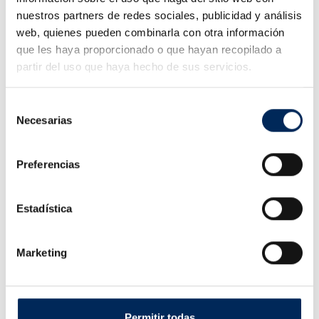
7 Kg.
nuestros partners de redes sociales, publicidad y análisis
+ Más info
web, quienes pueden combinarla con otra información
que les haya proporcionado o que hayan recopilado a
10/TRT1301S
Referencia:
partir del uso que haya hecho de sus servicios.
12
En stock:
Selección
Cantidad
Necesarias
de
consentimiento
AÑADIR AL CARRITO
PRESUPUESTAR
Preferencias
Estadística
Marketing
Entregas de 4 a 10 días.
Posibilidad de recoger en
Permitir todas