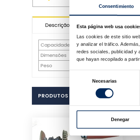
Consentimiento
Descrição
Esta página web usa cookie
Las cookies de este sitio we
y analizar el tráfico. Ademá
Capacidade
1360 Kg.
redes sociales, publicidad y
Dimensões
540 x 310 x 220 mm.
que hayan recopilado a parti
Peso
5.62 Kg.
Selección
Necesarias
de
consentimiento
PRODUTOS SIMILARES
Denegar