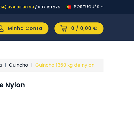
PORTUGUÊS
34) 924 03 98 99
/
607 151 275
Minha Conta
0
/ 0,00 €
a
Guincho
Guincho 1360 kg de nylon
e Nylon