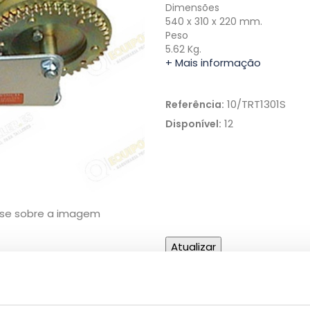
Dimensões
540 x 310 x 220 mm.
Peso
5.62 Kg.
+ Mais informação
10/TRT1301S
Referência:
12
Disponível:
use sobre a imagem
Capacidade de pegar na
loja
(sem custos de transporte)