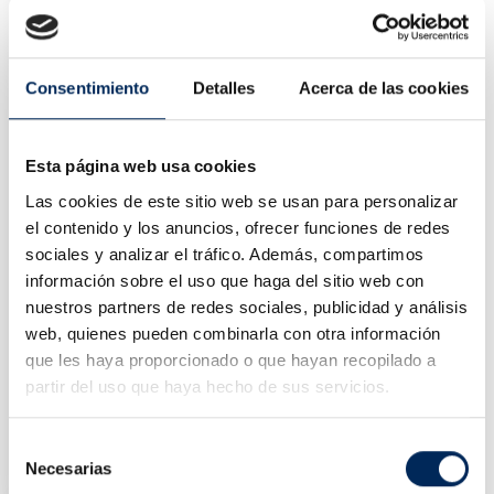
Consentimiento
Detalles
Acerca de las cookies
Esta página web usa cookies
Las cookies de este sitio web se usan para personalizar
el contenido y los anuncios, ofrecer funciones de redes
sociales y analizar el tráfico. Además, compartimos
información sobre el uso que haga del sitio web con
nuestros partners de redes sociales, publicidad y análisis
web, quienes pueden combinarla con otra información
que les haya proporcionado o que hayan recopilado a
partir del uso que haya hecho de sus servicios.
Nettoyage Du Réservoir Composants 75 Litres
Selección
10/TRG4001-20
Necesarias
de
Prix
113,00 €