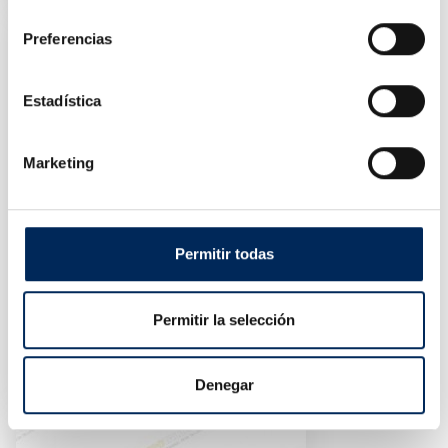
consentimiento
Preferencias
Estadística
Marketing
Permitir todas
Permitir la selección
Jeux De Clés, Verres Et Torx
10/TBRT1302
Prix
55,44 €
Denegar