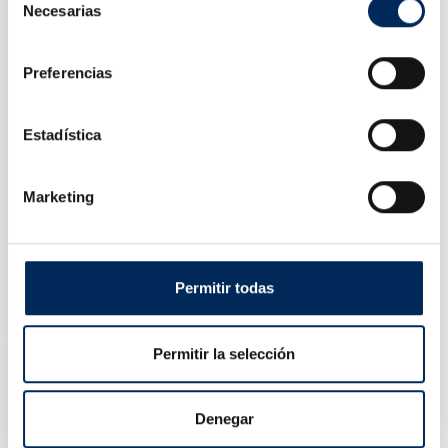
Necesarias
de
consentimiento
Preferencias
Estadística
Marketing
Jeu D'outils 215 Pièces.
Permitir todas
0/M98430
Prix
125,00 €
Permitir la selección
Paire De Ventouses A 2 Têtes Pour Pare-Brise
0/39-BBS150
Denegar
Prix
79,00 €