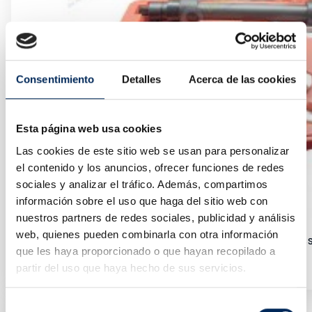
Consentimiento
Detalles
Acerca de las cookies
Esta página web usa cookies
Las cookies de este sitio web se usan para personalizar
el contenido y los anuncios, ofrecer funciones de redes
sociales y analizar el tráfico. Además, compartimos
información sobre el uso que haga del sitio web con
nuestros partners de redes sociales, publicidad y análisis
web, quienes pueden combinarla con otra información
Mallette De Transport Kit Avec Compresseur De Resso
que les haya proporcionado o que hayan recopilado a
10/TRHS-E3410
partir del uso que haya hecho de sus servicios.
Prix
140,00 €
Selección