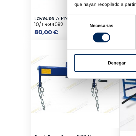
que hayan recopilado a parti
Laveuse À Pression Avec Sable SANDBLA
Selección
10/TRG4092
Necesarias
de
Prix
80,00 €
consentimiento
Denegar