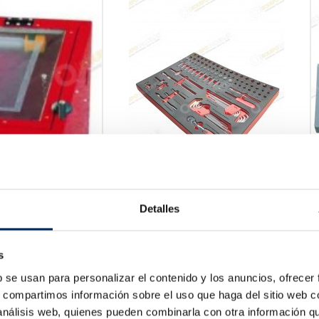
Detalles
Jeux De Clés, Verres Et Torx
10/TBRT1302
Prix
55,44 €
s
b se usan para personalizar el contenido y los anuncios, ofrecer
s, compartimos información sobre el uso que haga del sitio web 
 análisis web, quienes pueden combinarla con otra información q