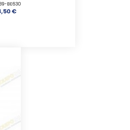
39-BE630
Prix
8,50 €