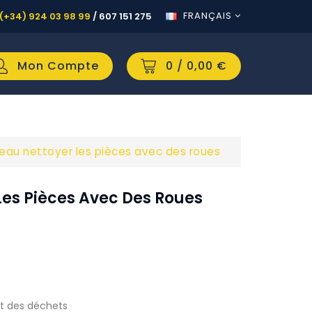
FRANÇAIS
(+34) 924 03 98 99
/
607 151 275
Mon Compte
0
/ 0,00 €
teau nettoyer les pièces avec des roues
Les Pièces Avec Des Roues
t des déchets