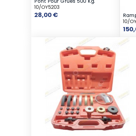
Pont Pour Grues 500 Kg.
10/OY5203
Prix
28,00 €
Ramp
10/O
150