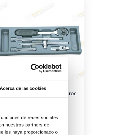
Acerca de las cookies
Clé À Douilles Avec Accesoires
10/TBRS0684
Prix
15,72 €
 funciones de redes sociales
con nuestros partners de
ue les haya proporcionado o