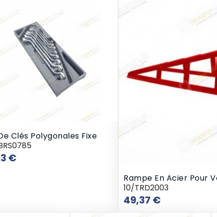
De Clés Polygonales Fixe
TBRS0785
Prix
33 €
Rampe En Acier Pour V
10/TRD2003
Prix
49,37 €