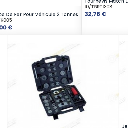
Tournevis Match 
10/TBRT1308
Prix
32,76 €
e De Fer Pour Véhicule 2 Tonnes
YR005
Prix
,00 €
Je