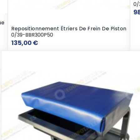
0/
9
ue
Repositionnement Étriers De Frein De Piston
0/39-BBR300P50
Prix
135,00 €