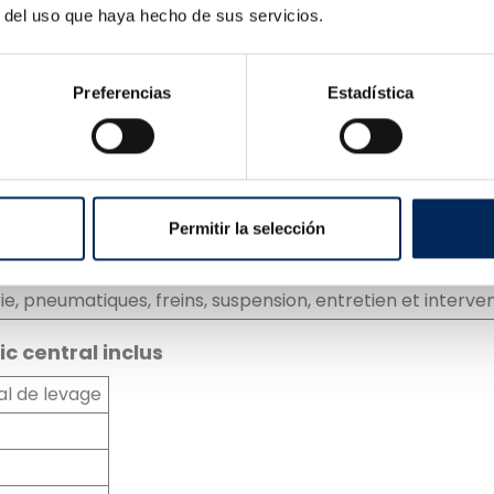
hydraulique avec verrouillage automatique
r del uso que haya hecho de sus servicios.
H 50/60Hz
Preferencias
Estadística
m
m
acier, limite de hauteur, verrou principal, sécurité anti
Permitir la selección
s en caoutchouc et cric central de 3 tonnes
, pneumatiques, freins, suspension, entretien et interven
c central inclus
al de levage