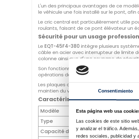
L'un des principaux avantages de ce modè
le véhicule une fois installé sur le pont, afi
Le cric central est particulièrement utile po
roulants, faisant de ce pont élévateur un 
Sécurité pour un usage profession
Le
EQT-45F4-380
intègre plusieurs systèmes
câble en acier avec interrupteur de limite d
colonne ainsi que d'une soupape de sécuri
Son fonctionnement électro-hydraulique av
opérations de contrôle, d'entretien et de 
Les plaques antidérapantes résistantes à l'
maintien du véhicule sont essentiels.
Consentimiento
Caractéristiques techniques du p
Modèle
EQT-45F
Esta página web usa cookie
Type
Pont élé
Las cookies de este sitio we
y analizar el tráfico. Ademá
Capacité de levage
4 500 kg
redes sociales, publicidad y