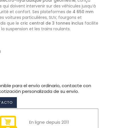
électro-hydraulique pour géométrie
, conçu
s qui doivent intervenir sur des véhicules jusqu’à
curité et confort. Ses plateformes de
4 650 mm
es voitures particulières, SUV, fourgons et
ndis que le
cric central de 3 tonnes inclus
facilite
 la suspension et les trains roulants.
0
nible para el envío ordinario, contacte con
cotización personalizada de su envío.
NTACTO
En ligne depuis 2011