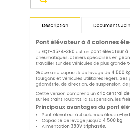
Description
Documents Join
Pont élévateur à 4 colonnes él
Le
EQT-45F4-380
est un
pont élévateur à
pneumatiques, ateliers spécialisés en géom
travailler sur des véhicules de plus grande ta
Grâce à sa capacité de levage de
4 500 k
fourgons et véhicules utilitaires légers. Se
géométrie, de direction, de suspension, de
Cette version comprend un
cric central d
sur les trains roulants, la suspension, les f
Principaux avantages du pont él
Pont élévateur à 4 colonnes électro-hyd
Capacité de levage jusqu'à
4 500 kg
.
Alimentation
380V triphasée
.