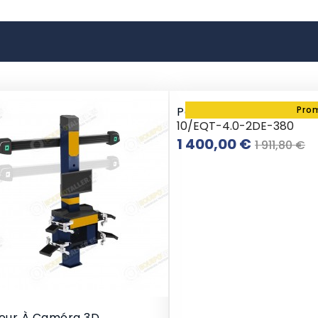
Pont Élévateur 2 Colon
Pro
10/EQT-4.0-2DE-380
Prix
Pr
1 400,00 €
1 911,80 €
de
base
neur À Caméra 3D