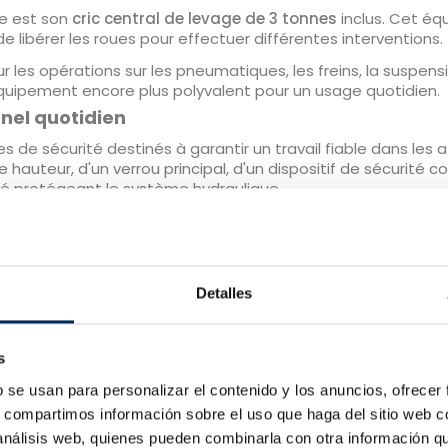
le est son
cric central de levage de 3 tonnes
inclus. Cet éq
n de libérer les roues pour effectuer différentes interventions.
ur les opérations sur les pneumatiques, les freins, la suspensi
équipement encore plus polyvalent pour un usage quotidien.
nel quotidien
 de sécurité destinés à garantir un travail fiable dans les at
e hauteur, d'un verrou principal, d'un dispositif de sécurité 
té protégeant le système hydraulique.
ec verrouillage automatique permet de maintenir le véhicu
géométrie.
abrasion apportent une sécurité supplémentaire lors des tra
Detalles
ont élévateur
4-380
s
vateur à 4 colonnes pour géométrie
b se usan para personalizar el contenido y los anuncios, ofrecer
s, compartimos información sobre el uso que haga del sitio web 
 análisis web, quienes pueden combinarla con otra información q