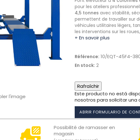
Pont élévateur à
4 colonnes 
pour les ateliers professionnel
4,5 tonnes
avec stabilité, sé
permettent de travailler sur d
véhicules utilitaires légers, ta
les interventions sur les roues,
+ En savoir plus
10/EQT-45F4-38
Référence:
2
En stock:
Este producto no está dispo
oler l'image
nosotros para solicitar una 
ABRIR FORMULARIO DE CO
Possibilité de ramasser en
magasin