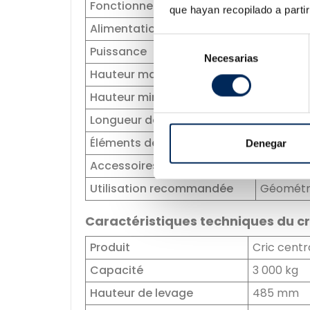
Fonctionnement
Électro-
que hayan recopilado a parti
Alimentation
380V 3P
Selección
Puissance
2,2 kW
Necesarias
de
Hauteur maximale de levage
1 750 m
consentimiento
Hauteur minimale
250 mm
Longueur des plateformes
4 650 m
Éléments de sécurité
Câble en 
Denegar
Accessoires inclus
4 tampon
Utilisation recommandée
Géométrie
Caractéristiques techniques du cri
Produit
Cric centr
Capacité
3 000 kg
Hauteur de levage
485 mm