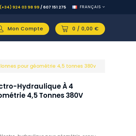
FRANÇAIS
(+34) 924 03 98 99
/
607 151 275
Mon Compte
0
/ 0,00 €
olonnes pour géométrie 4,5 tonnes 380v
ectro-Hydraulique À 4
ométrie 4,5 Tonnes 380V