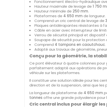
Fonctionnement électro-hydraulique ave
Hauteur maximale de levage de
1 750 
Hauteur minimale de
250 mm
.
Plateformes de
4 650 mm
de longueur.
Comprend un cric central de levage de
Plaques antidérapantes résistantes à l'
Câble en acier avec interrupteur de limi
Verrou de sécurité principal et dispositi
Soupape de sécurité pour la protection 
Comprend
4 tampons en caoutchouc
.
Adapté aux travaux de géométrie, pneumat
Conçu pour la géométrie, la stabil
Ce pont élévateur à quatre colonnes pour g
parfaitement adapté aux opérations de préc
véhicule sur les plateformes.
Il constitue une solution idéale pour les ce
direction et de la suspension, ainsi que les 
La longueur de plateforme de
4 650 mm
pe
tonnes
offre une grande polyvalence pour la
Cric central inclus pour élargir les 