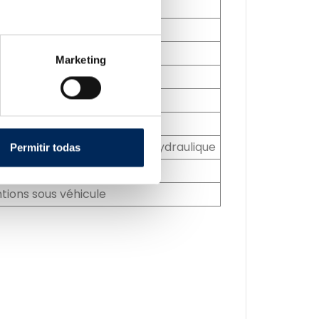
Marketing
-rupture de câble et soupape hydraulique
Permitir todas
tions sous véhicule