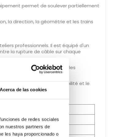
uipement permet de soulever partiellement
on, la direction, la géométrie et les trains
eliers professionnels. Il est équipé d'un
contre la rupture de câble sur chaque
le de manière stable pendant les
vaux de géométrie, où la stabilité et le
Acerca de las cookies
 funciones de redes sociales
con nuestros partners de
ue les haya proporcionado o