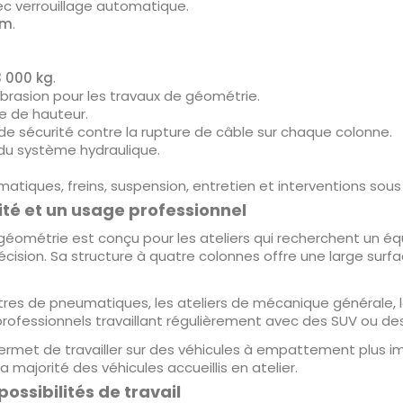
c verrouillage automatique.
mm
.
3 000 kg
.
abrasion pour les travaux de géométrie.
te de hauteur.
f de sécurité contre la rupture de câble sur chaque colonne.
du système hydraulique.
iques, freins, suspension, entretien et interventions sous 
ité et un usage professionnel
éométrie est conçu pour les ateliers qui recherchent un é
ision. Sa structure à quatre colonnes offre une large surfac
ntres de pneumatiques, les ateliers de mécanique générale, le
professionnels travaillant régulièrement avec des SUV ou des v
rmet de travailler sur des véhicules à empattement plus i
 majorité des véhicules accueillis en atelier.
possibilités de travail