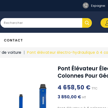
Espagne:
CONTACT
 de voiture
Pont élévateur électro-hydraulique à 4 c
Pont Élévateur Él
Colonnes Pour Gé
4 658,50 €
TTC
3 850,00 €
HT