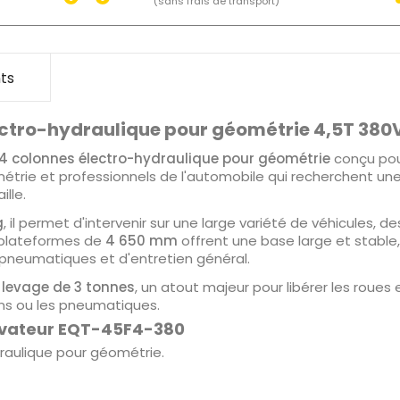
(sans frais de transport)
ts
ectro-hydraulique pour géométrie 4,5T 380
 4 colonnes électro-hydraulique pour géométrie
conçu pou
étrie et professionnels de l'automobile qui recherchent une 
ille.
g
, il permet d'intervenir sur une large variété de véhicules, d
s plateformes de
4 650 mm
offrent une base large et stable
 pneumatiques et d'entretien général.
e levage de 3 tonnes
, un atout majeur pour libérer les roues 
reins ou les pneumatiques.
évateur EQT-45F4-380
raulique pour géométrie.