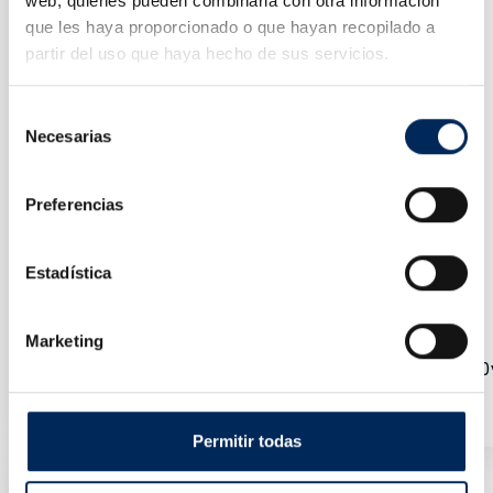
web, quienes pueden combinarla con otra información
que les haya proporcionado o que hayan recopilado a
partir del uso que haya hecho de sus servicios.
Selección
Necesarias
de
consentimiento
Preferencias
Estadística
Marketing
Élévateur De Voiture 2 Colonnes 4 Tonnes En Arc 220
10/EQT-4.0-2DEB-220
Prix
1 820,00 €
Permitir todas