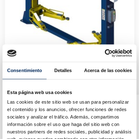
Consentimiento
Detalles
Acerca de las cookies
Pont Élévateur 2 Colonnes Pour Voitures 5 Tonnes
10/EQT-T50E-220
Prix
2 600,00 €
Esta página web usa cookies
Las cookies de este sitio web se usan para personalizar
el contenido y los anuncios, ofrecer funciones de redes
sociales y analizar el tráfico. Además, compartimos
información sobre el uso que haga del sitio web con
nuestros partners de redes sociales, publicidad y análisis