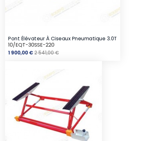
Pont Élévateur À Ciseaux Pneumatique 3.0T
10/EQT-30SSE-220
Prix
Prix
1 900,00 €
2 541,00 €
de
base