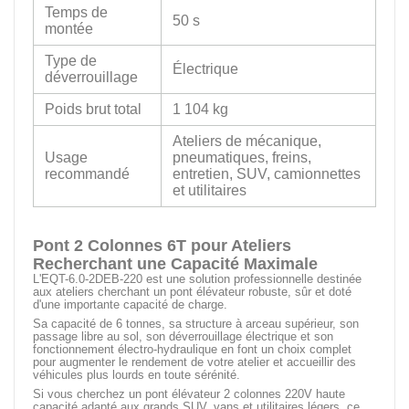
Temps de
50 s
montée
Type de
Électrique
déverrouillage
Poids brut total
1 104 kg
Ateliers de mécanique,
Usage
pneumatiques, freins,
recommandé
entretien, SUV, camionnettes
et utilitaires
Pont 2 Colonnes 6T pour Ateliers
Recherchant une Capacité Maximale
L'EQT-6.0-2DEB-220 est une solution professionnelle destinée
aux ateliers cherchant un pont élévateur robuste, sûr et doté
d'une importante capacité de charge.
Sa capacité de 6 tonnes, sa structure à arceau supérieur, son
passage libre au sol, son déverrouillage électrique et son
fonctionnement électro-hydraulique en font un choix complet
pour augmenter le rendement de votre atelier et accueillir des
véhicules plus lourds en toute sérénité.
Si vous cherchez un pont élévateur 2 colonnes 220V haute
capacité adapté aux grands SUV, vans et utilitaires légers, ce