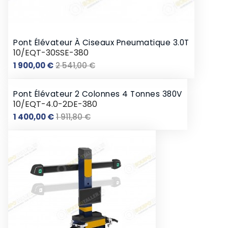
Pont Élévateur À Ciseaux Pneumatique 3.0T
10/EQT-30SSE-380
Prix
Prix
1 900,00 €
2 541,00 €
de
base
Pont Élévateur 2 Colonnes 4 Tonnes 380V
10/EQT-4.0-2DE-380
Prix
Prix
1 400,00 €
1 911,80 €
de
base