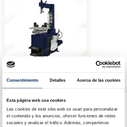
Démonte-Pneu De Base
10/LC810-220
Consentimiento
Detalles
Acerca de las cookies
Prix
927,54 €
Esta página web usa cookies
Las cookies de este sitio web se usan para personalizar
el contenido y los anuncios, ofrecer funciones de redes
sociales y analizar el tráfico. Además, compartimos