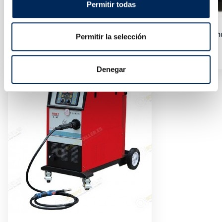
Permitir todas
Griffes Pour Démonter Les Pneus De Moto Avec Dém
Permitir la selección
10/CW-150-000001-0
Prix
110,00 €
Denegar